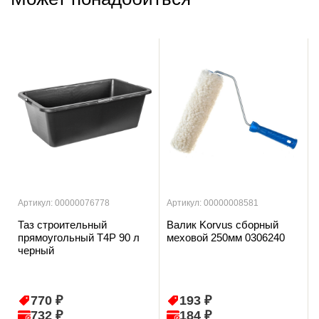
Артикул: 00000076778
Артикул: 00000008581
Таз строительный
Валик Korvus сборный
прямоугольный T4P 90 л
меховой 250мм 0306240
черный
770 ₽
193 ₽
732 ₽
184 ₽