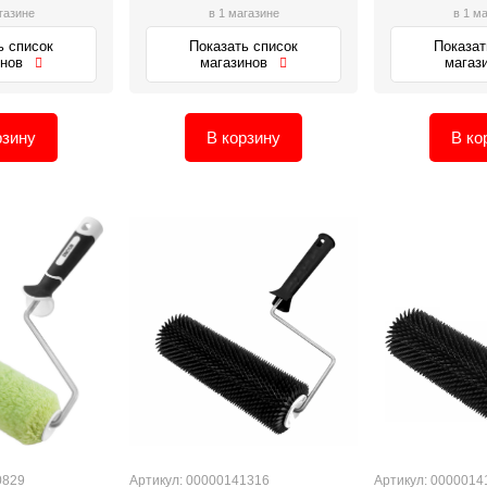
газине
в 1 магазине
в 1 м
ь список
Показать список
Показат
инов
магазинов
магаз
рзину
В корзину
В ко
0829
Артикул: 00000141316
Артикул: 0000014