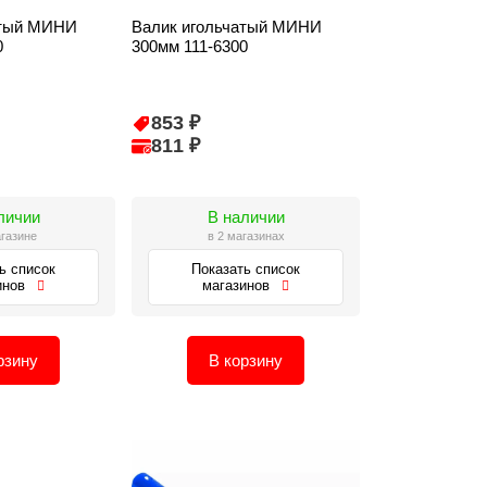
атый МИНИ
Валик игольчатый МИНИ
0
300мм 111-6300
853 ₽
811 ₽
личии
В наличии
агазине
в 2 магазинах
ь список
Показать список
инов
магазинов
рзину
В корзину