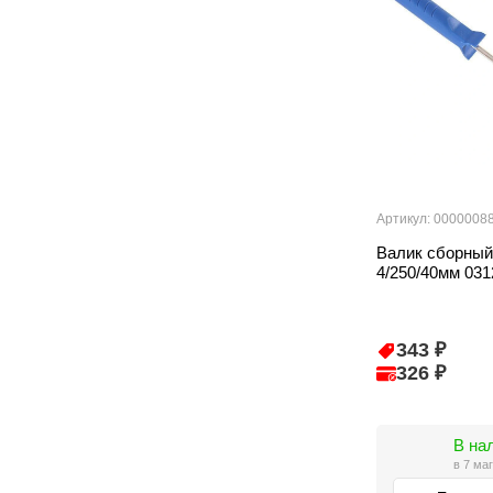
Артикул: 0000008
Валик сборный
4/250/40мм 031
343 ₽
326 ₽
В на
в 7 ма