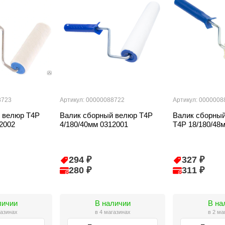
8723
Артикул: 00000088722
Артикул: 0000008
 велюр T4P
Валик сборный велюр T4P
Валик сборный
2002
4/180/40мм 0312001
T4P 18/180/48
294 ₽
327 ₽
280 ₽
311 ₽
личии
В наличии
В на
газинах
в 4 магазинах
в 2 ма