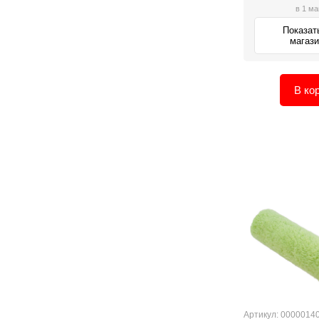
в 1 ма
Показат
магаз
В ко
Артикул: 0000014