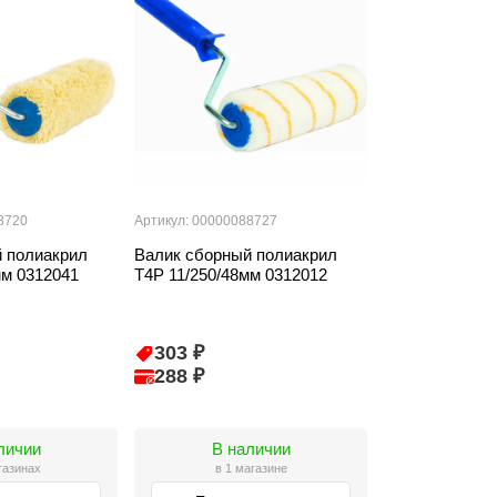
8720
Артикул: 00000088727
 полиакрил
Валик сборный полиакрил
мм 0312041
T4P 11/250/48мм 0312012
303 ₽
288 ₽
личии
В наличии
газинах
в 1 магазине