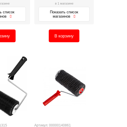
агазине
в 1 магазине
ь список
Показать список
инов
магазинов
рзину
В корзину
1315
Артикул: 00000140861