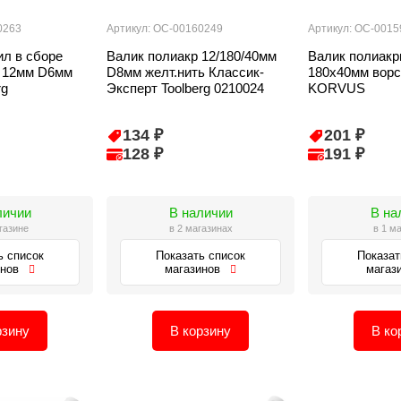
0263
Артикул: ОС-00160249
Артикул: ОС-0015
ил в сборе
Валик полиакр 12/180/40мм
Валик полиакр
 12мм D6мм
D8мм желт.нить Классик-
180х40мм ворс
rg
Эксперт Toolberg 0210024
KORVUS
134 ₽
201 ₽
128 ₽
191 ₽
личии
В наличии
В на
газине
в 2 магазинах
в 1 м
ь список
Показать список
Показат
инов
магазинов
магаз
рзину
В корзину
В ко