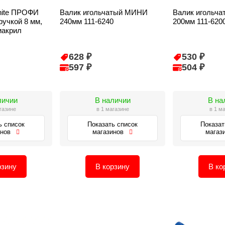
hite ПРОФИ
Валик игольчатый МИНИ
Валик игольч
ручкой 8 мм,
240мм 111-6240
200мм 111-620
иакрил
628 ₽
530 ₽
597 ₽
504 ₽
личии
В наличии
В на
газине
в 1 магазине
в 1 м
ь список
Показать список
Показат
инов
магазинов
магаз
рзину
В корзину
В ко