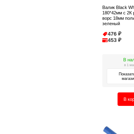
Валик Black W
180*42мм с 2К 
ворс 18мм пол
зеленый
476 ₽
453 ₽
В на
в 1 ма
Показат
магаз
В ко