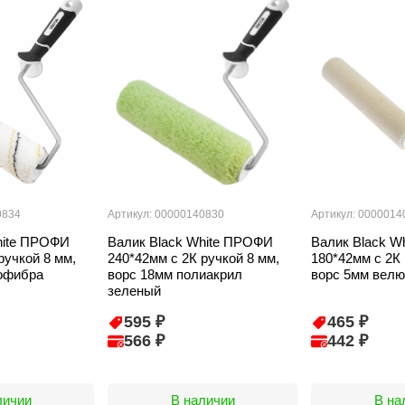
0834
Артикул: 00000140830
Артикул: 0000014
hite ПРОФИ
Валик Black White ПРОФИ
Валик Black W
ручкой 8 мм,
240*42мм с 2К ручкой 8 мм,
180*42мм с 2К 
офибра
ворс 18мм полиакрил
ворс 5мм велю
зеленый
595 ₽
465 ₽
566 ₽
442 ₽
личии
В наличии
В на