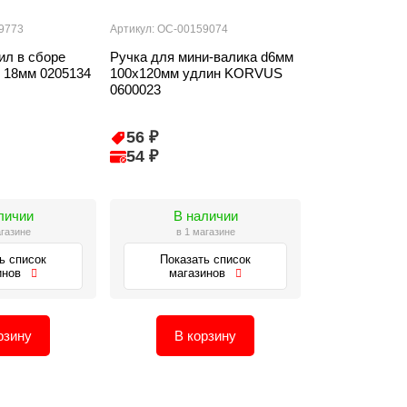
9773
Артикул: ОС-00159074
ил в сборе
Ручка для мини-валика d6мм
 18мм 0205134
100х120мм удлин KORVUS
0600023
56 ₽
54 ₽
личии
В наличии
агазине
в 1 магазине
ь список
Показать список
инов
магазинов
рзину
В корзину