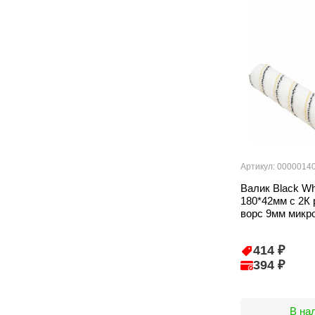
Артикул: 0000014
Валик Black W
180*42мм с 2К 
ворс 9мм микр
414 ₽
394 ₽
В на