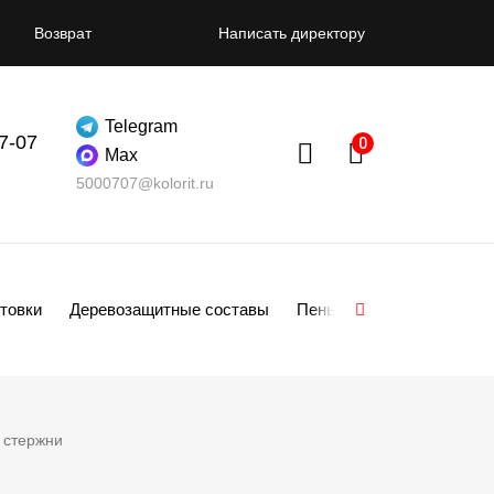
Возврат
Написать директору
Telegram
07-07
Max
5000707@kolorit.ru
товки
Деревозащитные составы
Пены
Смеси
Гипсо
 стержни