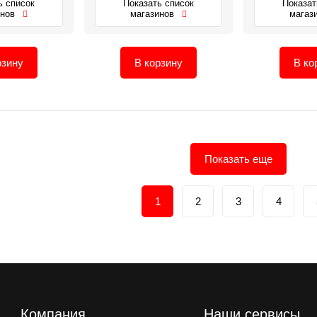
ь список
Показать список
Показат
инов
магазинов
магаз
рзину
В корзину
В ко
Показать еще
1
2
3
4
Компания
Наши сервисы