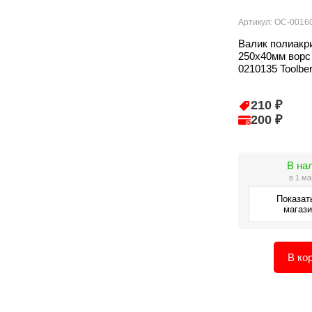
Артикул: ОС-0016
Валик полиакр
250х40мм ворс
0210135 Toolbe
210 ₽
200 ₽
В на
в 1 ма
Показат
магаз
В ко