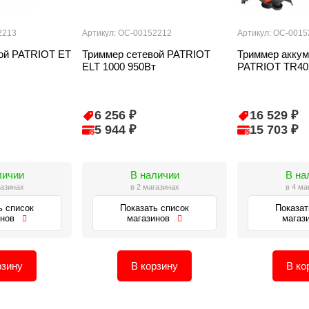
2213
Артикул: ОС-00152212
Артикул: ОС-0015
ой PATRIOT ET
Триммер сетевой PATRIOT
Триммер акку
ELT 1000 950Вт
PATRIOT TR40
6 256 ₽
16 529 ₽
5 944 ₽
15 703 ₽
личии
В наличии
В на
газинах
в 2 магазинах
в 4 ма
ь список
Показать список
Показат
инов
магазинов
магаз
рзину
В корзину
В ко