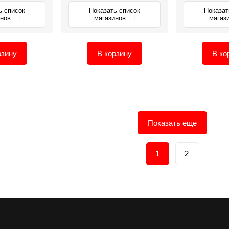
ь список
Показать список
Показат
инов
магазинов
магаз
рзину
В корзину
В ко
Показать еще
1
2