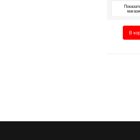
Показат
магаз
В ко