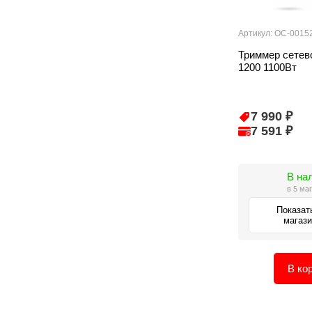
Артикул: ОС-0015
Триммер сетев
1200 1100Вт
7 990 ₽
7 591 ₽
В на
в 5 ма
Показат
магаз
В ко