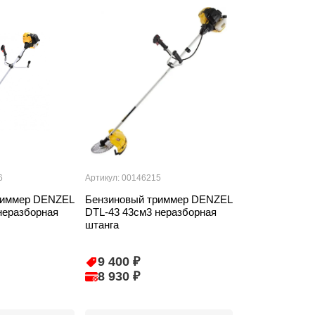
6
Артикул: 00146215
риммер DENZEL
Бензиновый триммер DENZEL
неразборная
DTL-43 43см3 неразборная
штанга
9 400 ₽
8 930 ₽