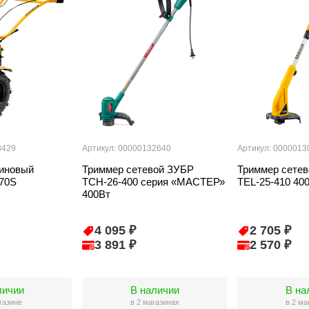
8429
Артикул: 00000132640
Артикул: 0000013
зиновый
Триммер сетевой ЗУБР
Триммер сете
70S
ТСН-26-400 серия «МАСТЕР»
TEL-25-410 40
400Вт
4 095 ₽
2 705 ₽
3 891 ₽
2 570 ₽
личии
В наличии
В на
газине
в 2 магазинах
в 2 ма