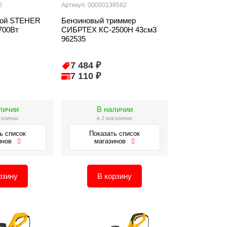
0
Артикул: 00000138582
вой STEHER
Бензиновый триммер
700Вт
СИБРТЕХ КС-2500Н 43см3
962535
7 484 ₽
7 110 ₽
личии
В наличии
газинах
в 2 магазинах
ь список
Показать список
инов
магазинов
рзину
В корзину