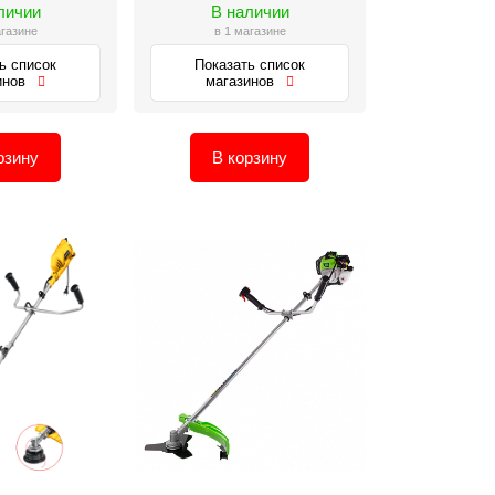
личии
В наличии
агазине
в 1 магазине
ь список
Показать список
инов
магазинов
рзину
В корзину