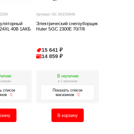
2209
Артикул: ОС-00150049
муляторный
Электрический снегоуборщик
24XL 40В 1АКБ
Huter SGC 2300E 70/7/6
15 641 ₽
14 859 ₽
личии
В наличии
газинах
в 1 магазине
ь список
Показать список
инов
магазинов
рзину
В корзину