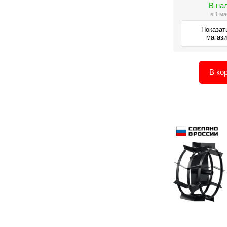
В на
в 1 ма
Показат
магаз
В ко