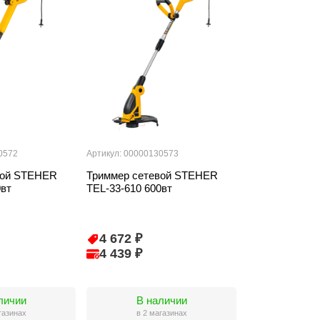
0572
Артикул: 00000130573
вой STEHER
Триммер сетевой STEHER
0вт
TEL-33-610 600вт
4 672 ₽
4 439 ₽
личии
В наличии
газинах
в 2 магазинах