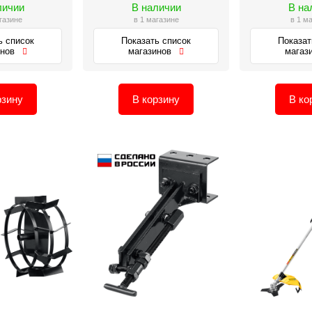
личии
В наличии
В на
газине
в 1 магазине
в 1 м
ь список
Показать список
Показат
инов
магазинов
магаз
рзину
В корзину
В ко