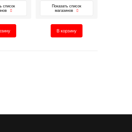
ь список
Показать список
инов
магазинов
рзину
В корзину