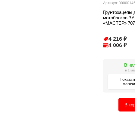
Артикул: 0000014
Грунтозацепы 
мотоблоков ЗУ
«МАСТЕР» 707
4 216 ₽
4 006 ₽
В на
в 1 ма
Показат
магаз
В ко