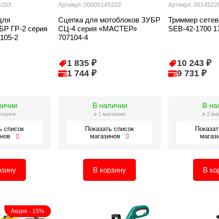
5203
Артикул: 00000145202
Артикул: 0014522
для
Сцепка для мотоблоков ЗУБР
Триммер сете
БР ГР-2 серия
СЦ-4 серия «МАСТЕР»
SEB-42-1700 1
105-2
707104-4
1 835 ₽
10 243 ₽
1 744 ₽
9 731 ₽
личии
В наличии
В на
газине
в 1 магазине
в 2 ма
ь список
Показать список
Показат
инов
магазинов
магаз
рзину
В корзину
В ко
Акция - 15%