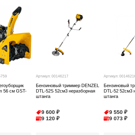
5759
Артикул: 00146217
Артикул: 0014621
егоуборщик
Бензиновый триммер DENZEL
Бензиновый т
 56 см GST-
DTL-52S 52см3 неразборная
DTL-52 52см3 
штанга
штанга
9 600 ₽
9 550 ₽
9 120 ₽
9 073 ₽