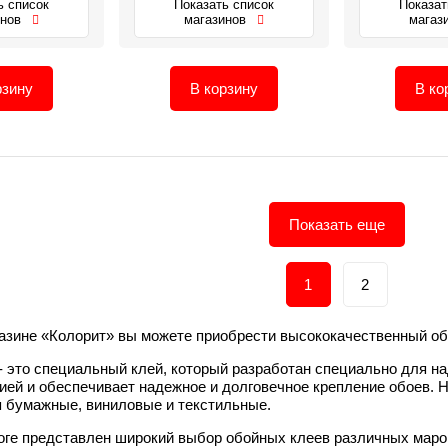
ь список
Показать список
Показат
инов
магазинов
магаз
рзину
В корзину
В ко
Показать еще
1
2
газине «Колорит» вы можете приобрести высококачественный об
- это специальный клей, который разработан специально для н
ией и обеспечивает надежное и долговечное крепление обоев. 
я бумажные, виниловые и текстильные.
оге представлен широкий выбор обойных клеев различных марок