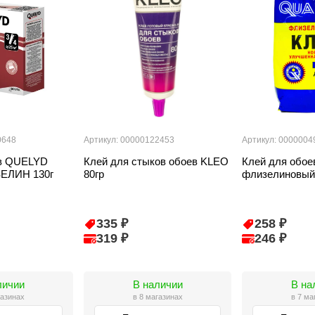
0648
Артикул: 00000122453
Артикул: 0000004
ев QUELYD
Клей для стыков обоев KLEO
Клей для обо
ЕЛИН 130г
80гр
флизелиновый
335 ₽
258 ₽
319 ₽
246 ₽
личии
В наличии
В на
газинах
в 8 магазинах
в 7 ма