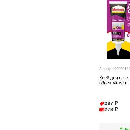
Артикул: 0000012
Клей для стык
обоев Момент 
287 ₽
273 ₽
В на