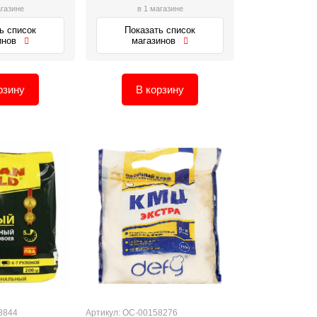
агазине
в 1 магазине
ь список
Показать список
инов
магазинов
рзину
В корзину
8844
Артикул: ОС-00158276