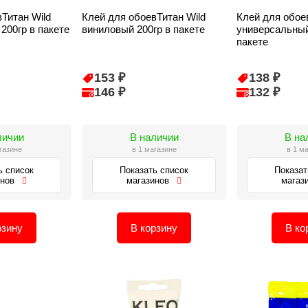
Титан Wild
Клей для обоевТитан Wild
Клей для обое
200гр в пакете
виниловый 200гр в пакете
универсальный
пакете
153 ₽
138 ₽
146 ₽
132 ₽
личии
В наличии
В на
газине
в 1 магазине
в 1 м
ь список
Показать список
Показат
инов
магазинов
магаз
рзину
В корзину
В ко