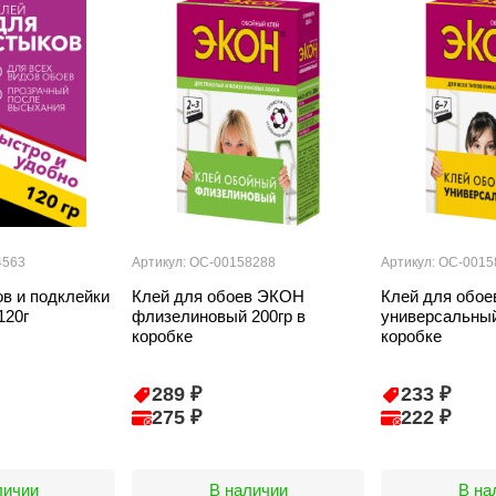
4563
Артикул: ОС-00158288
Артикул: ОС-0015
ов и подклейки
Клей для обоев ЭКОН
Клей для обо
120г
флизелиновый 200гр в
универсальный
коробке
коробке
289 ₽
233 ₽
275 ₽
222 ₽
личии
В наличии
В на