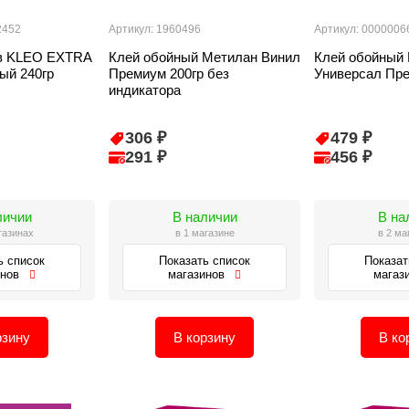
2452
Артикул: 1960496
Артикул: 0000006
ев KLEO EXTRA
Клей обойный Метилан Винил
Клей обойный
ый 240гр
Премиум 200гр без
Универсал Пре
индикатора
306 ₽
479 ₽
291 ₽
456 ₽
личии
В наличии
В на
газинах
в 1 магазине
в 2 ма
ь список
Показать список
Показат
инов
магазинов
магаз
рзину
В корзину
В ко