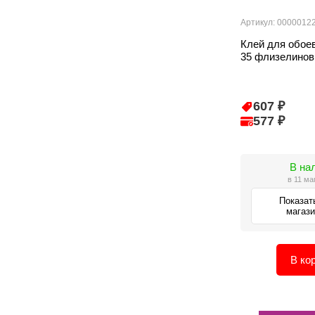
Артикул: 0000012
Клей для обо
35 флизелинов
607 ₽
577 ₽
В на
в 11 ма
Показат
магаз
В ко