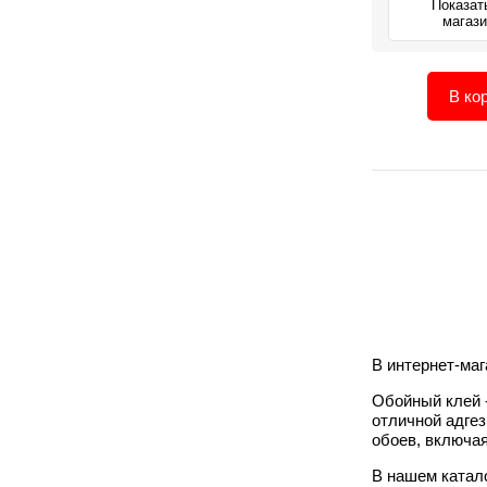
Показат
магаз
В ко
В интернет-ма
Обойный клей 
отличной адгез
обоев, включа
В нашем катал