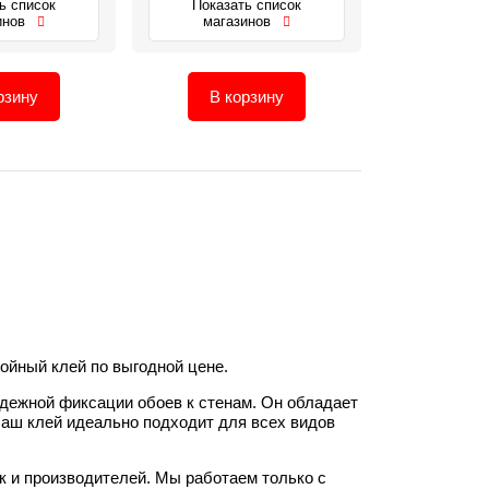
ь список
Показать список
инов
магазинов
рзину
В корзину
ойный клей по выгодной цене.
адежной фиксации обоев к стенам. Он обладает
Наш клей идеально подходит для всех видов
 и производителей. Мы работаем только с