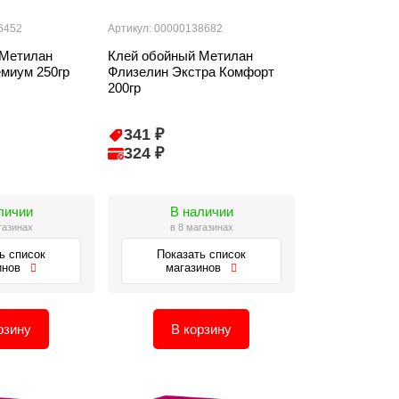
6452
Артикул: 00000138682
 Метилан
Клей обойный Метилан
миум 250гр
Флизелин Экстра Комфорт
200гр
341 ₽
324 ₽
личии
В наличии
газинах
в 8 магазинах
ь список
Показать список
инов
магазинов
рзину
В корзину