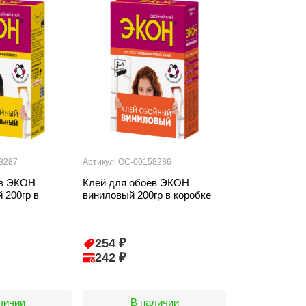
8287
Артикул: ОС-00158286
ев ЭКОН
Клей для обоев ЭКОН
 200гр в
виниловый 200гр в коробке
254 ₽
242 ₽
личии
В наличии