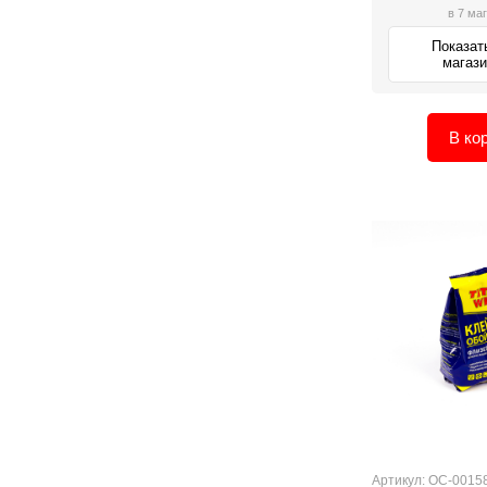
в 7 ма
Показат
магаз
В ко
Артикул: ОС-0015