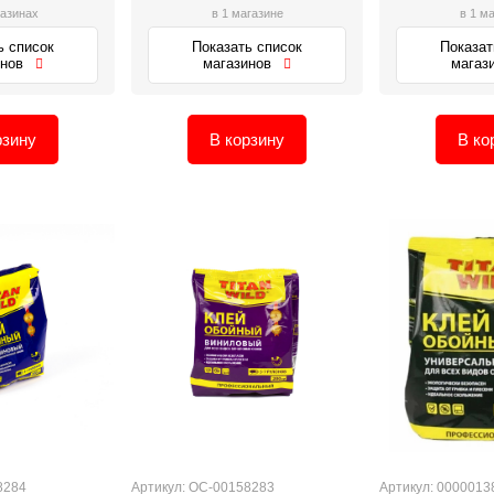
газинах
в 1 магазине
в 1 м
ь список
Показать список
Показат
инов
магазинов
магаз
рзину
В корзину
В ко
8284
Артикул: ОС-00158283
Артикул: 0000013