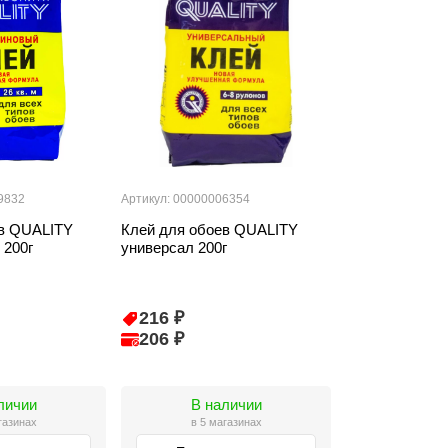
9832
Артикул: 00000006354
ев QUALITY
Клей для обоев QUALITY
 200г
универсал 200г
216 ₽
206 ₽
личии
В наличии
газинах
в 5 магазинах