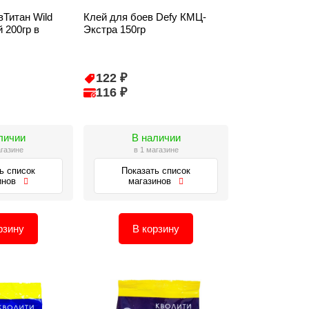
вТитан Wild
Клей для боев Defy КМЦ-
 200гр в
Экстра 150гр
122 ₽
116 ₽
личии
В наличии
агазине
в 1 магазине
ь список
Показать список
инов
магазинов
рзину
В корзину