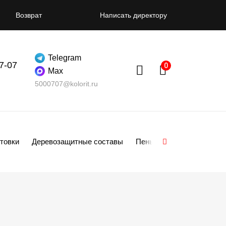
Возврат
Написать директору
Telegram
07-07
Max
5000707@kolorit.ru
товки
Деревозащитные составы
Пены
Смеси
Гипсо