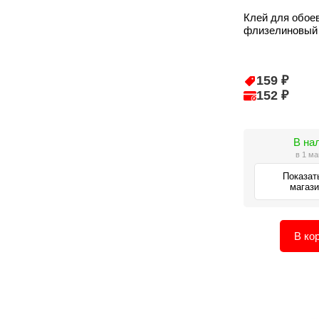
Клей для обоев
флизелиновый 
159 ₽
152 ₽
В на
в 1 ма
Показат
магаз
В ко