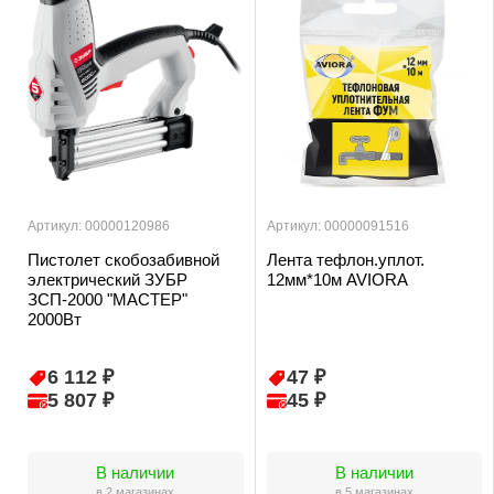
Артикул: 00000120986
Артикул: 00000091516
Пистолет скобозабивной
Лента тефлон.уплот.
электрический ЗУБР
12мм*10м AVIORA
ЗСП-2000 "МАСТЕР"
2000Вт
6 112 ₽
47 ₽
5 807 ₽
45 ₽
В наличии
В наличии
в 2 магазинах
в 5 магазинах