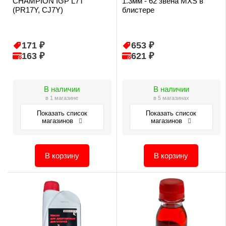
CHAMPION IGP L7T
1.3мм - 62 звена MXS в
(PR17Y, CJ7Y)
блистере
171 ₽
653 ₽
163 ₽
621 ₽
В наличии
В наличии
в 1 магазине
в 5 магазинах
Показать список
Показать список
магазинов
магазинов
В корзину
В корзину