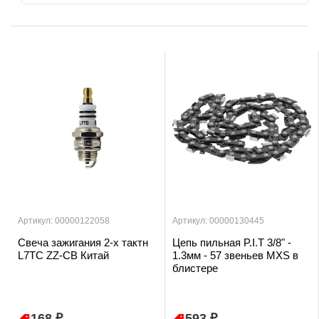
Артикул: 00000122058
Артикул: 00000130445
Свеча зажигания 2-х тактн
Цепь пильная P.I.T 3/8" -
L7TC ZZ-CB Китай
1.3мм - 57 звеньев MXS в
блистере
168 ₽
593 ₽