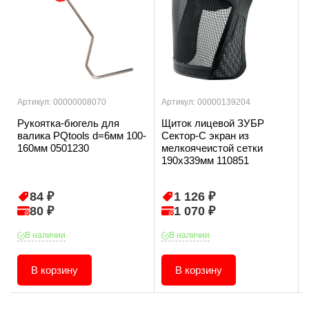
Артикул: 00000008070
Артикул: 00000139204
Рукоятка-бюгель для
Щиток лицевой ЗУБР
валика PQtools d=6мм 100-
Сектор-С экран из
160мм 0501230
мелкоячеистой сетки
190х339мм 110851
84 ₽
1 126 ₽
80 ₽
1 070 ₽
В наличии
В наличии
В корзину
В корзину