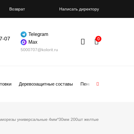
Возврат
Написать директору
Telegram
07-07
Max
5000707@kolorit.ru
товки
Деревозащитные составы
Пены
Смеси
Гипсо
аморезы универсальные 4мм*30мм 200шт желтые