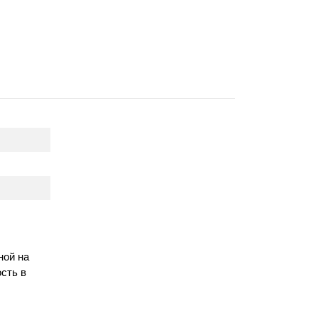
ной на
сть в