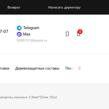
Возврат
Написать директору
Telegram
07-07
Max
5000707@kolorit.ru
товки
Деревозащитные составы
Пены
Смеси
Гипсо
аморезы оконные 3,9мм*32мм 18шт