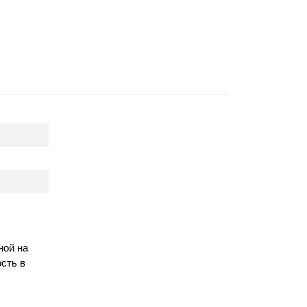
ной на
сть в