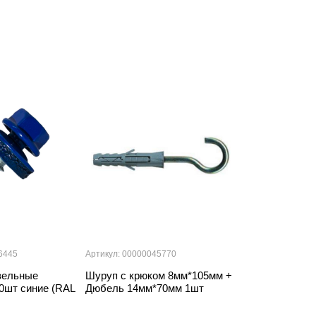
6445
Артикул: 00000045770
Артикул: 000000
вельные
Шуруп с крюком 8мм*105мм +
Саморезы кро
0шт синие (RAL
Дюбель 14мм*70мм 1шт
5,5мм*32мм 9