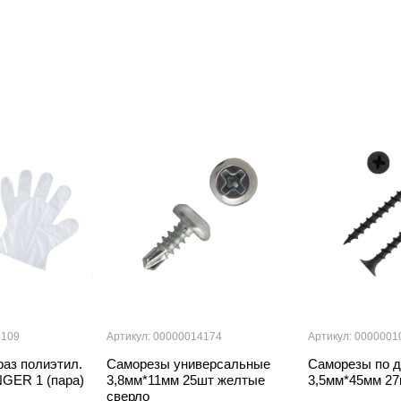
8109
Артикул: 00000014174
Артикул: 0000001
раз полиэтил.
Саморезы универсальные
Саморезы по д
NGER 1 (пара)
3,8мм*11мм 25шт желтые
3,5мм*45мм 27
сверло