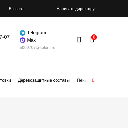
Возврат
Написать директору
Telegram
07-07
Max
5000707@kolorit.ru
товки
Деревозащитные составы
Пены
Смеси
Гипсо