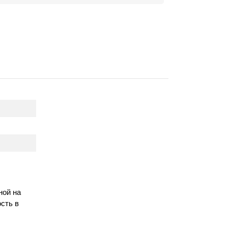
ной на
сть в