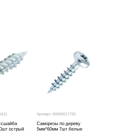
6311
Артикул: 00000017782
Артикул: 000000
ссшайба
Саморезы по дереву
Шуруп с коль
0шт острый
5мм*60мм 7шт белые
4шт