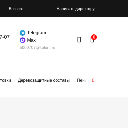
Возврат
Написать директору
Telegram
07-07
Max
5000707@kolorit.ru
товки
Деревозащитные составы
Пены
Смеси
Гипсо