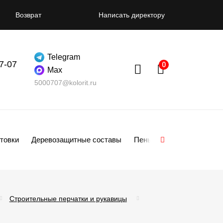
Возврат
Написать директору
Telegram
07-07
Max
5000707@kolorit.ru
товки
Деревозащитные составы
Пены
Смеси
Гипсо
Строительные перчатки и рукавицы