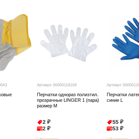
9043
Артикул: 00000118109
Артикул: 0000012
ковые
Перчатки однораз полиэтил.
Перчатки лате
прозрачные LINGER 1 (пара)
синие L
размер М
2 ₽
55 ₽
2 ₽
53 ₽