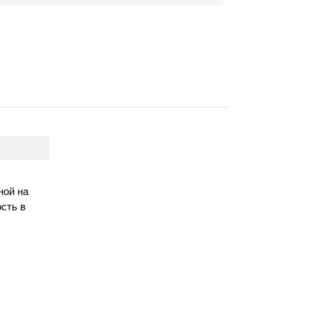
ной на
сть в