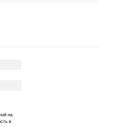
ной на
сть в