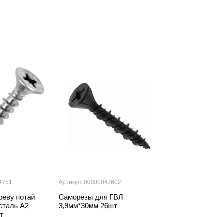
4751
Артикул: 00000047602
Артикул: 000000
реву потай
Саморезы для ГВЛ
Саморезы уни
сталь А2
3,9мм*30мм 26шт
4,5мм*35мм 1
т