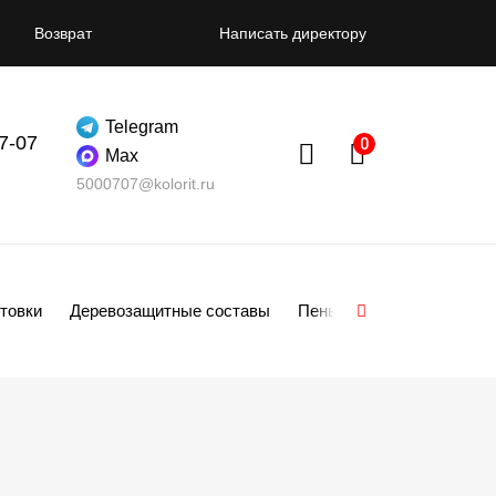
Возврат
Написать директору
Telegram
07-07
Max
5000707@kolorit.ru
товки
Деревозащитные составы
Пены
Смеси
Гипсо