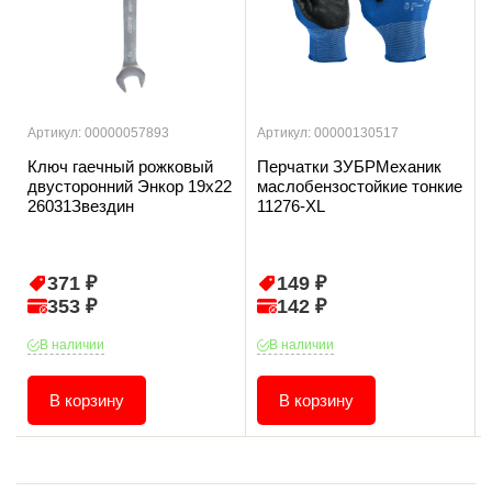
Артикул: 00000057893
Артикул: 00000130517
Ключ гаечный рожковый
Перчатки ЗУБРМеханик
двусторонний Энкор 19х22
маслобензостойкие тонкие
26031Звездин
11276-XL
371 ₽
149 ₽
353 ₽
142 ₽
В наличии
В наличии
В корзину
В корзину