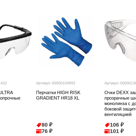
1432
Артикул: 00000104993
Артикул: 0000013
ULTRA
Перчатки HIGH RISK
Очки DEXX за
ропрочные
GRADIENT HR18 XL
прозрачные ш
монолинза с д
боковой защит
вентиляцией
80 ₽
106 ₽
76 ₽
101 ₽