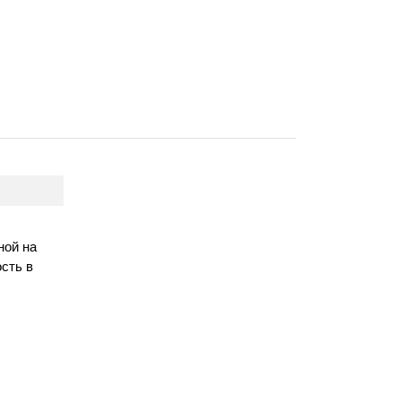
ной на
сть в