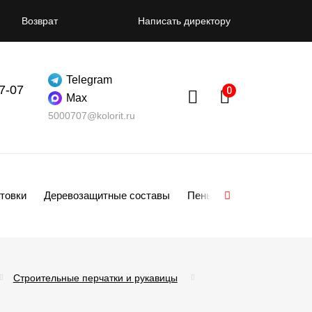
Возврат
Написать директору
Telegram
07-07
Max
5000707@kolorit.ru
товки
Деревозащитные составы
Пены
Смеси
Гипсо
Строительные перчатки и рукавицы