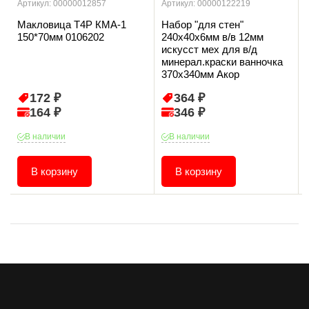
Артикул: 00000012857
Артикул: 00000122219
Макловица T4P КМА-1
Набор "для стен"
150*70мм 0106202
240х40х6мм в/в 12мм
искусст мех для в/д
минерал.краски ванночка
370х340мм Акор
172 ₽
364 ₽
164 ₽
346 ₽
В наличии
В наличии
В корзину
В корзину