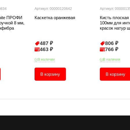
0834
Артикул: 00000120642
Артикул: 0000013
hite ПРОФИ
Каскетка оранжевая
Кисть плоска
ручкой 8 мм,
100мм для инт
офибра
красок натур 
487 ₽
806 ₽
463 ₽
766 ₽
В наличии
В наличии
В корзину
В корзину