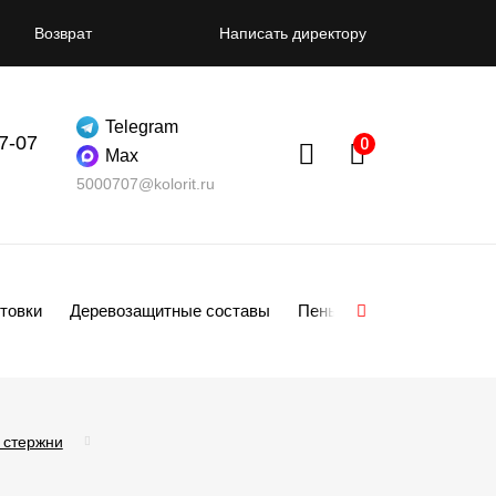
Возврат
Написать директору
Telegram
07-07
Max
5000707@kolorit.ru
товки
Деревозащитные составы
Пены
Смеси
Гипсо
 стержни