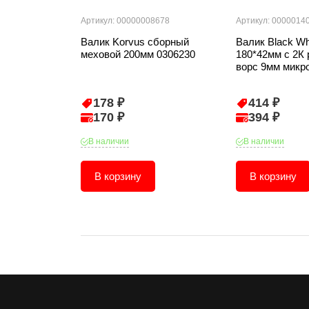
Артикул: 00000008678
Артикул: 0000014
Валик Korvus сборный
Валик Black W
меховой 200мм 0306230
180*42мм с 2К 
ворс 9мм микр
178 ₽
414 ₽
170 ₽
394 ₽
В наличии
В наличии
В корзину
В корзину