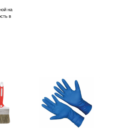
ной на
сть в