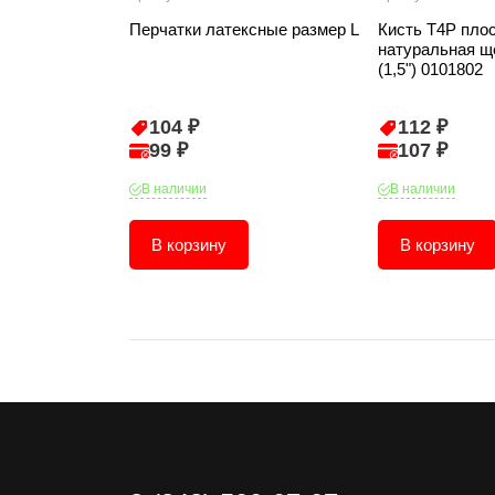
Перчатки латексные размер L
Кисть T4P пло
натуральная щ
(1,5") 0101802
104 ₽
112 ₽
99 ₽
107 ₽
В наличии
В наличии
В корзину
В корзину