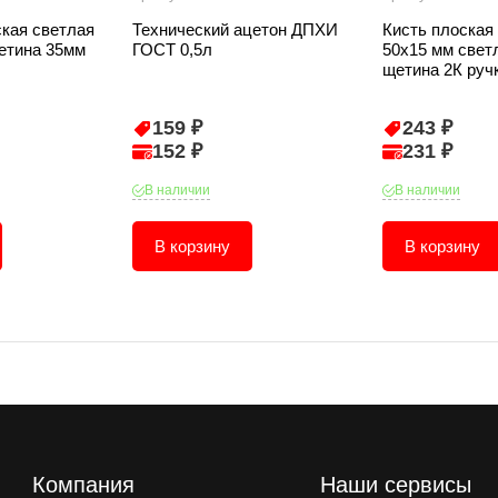
ская светлая
Технический ацетон ДПХИ
Кисть плоская 
етина 35мм
ГОСТ 0,5л
50х15 мм свет
щетина 2К руч
159 ₽
243 ₽
152 ₽
231 ₽
В наличии
В наличии
В корзину
В корзину
Компания
Наши сервисы