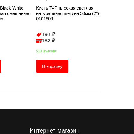
Black White
Кисть T4P плоская светлая
Краги СИБИН и
лая смешанная
натуральная щетина 50мм (2")
350мм XL
ка
0101803
191 ₽
822 ₽
182 ₽
781 ₽
В наличии
В наличии
В корзину
В корзину
Интернет-магазин