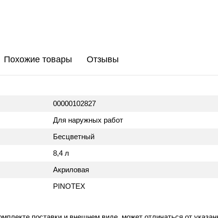
Похожие товары
Отзывы
00000102827
Для наружных работ
Бесцветный
8,4 л
Акриловая
PINOTEX
омплекте поставки и внешнем виде, может отличаться от указан