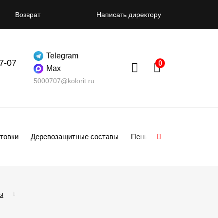
Возврат
Написать директору
Telegram
07-07
Max
5000707@kolorit.ru
товки
Деревозащитные составы
Пены
Смеси
Гипсо
ы