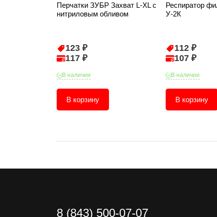
Перчатки ЗУБР Захват L-XL с
Респиратор ф
нитриловым обливом
У-2К
123 ₽
112 ₽
117 ₽
107 ₽
В наличии
В наличии
В корзину
В корзину
8 (843) 500-07-07