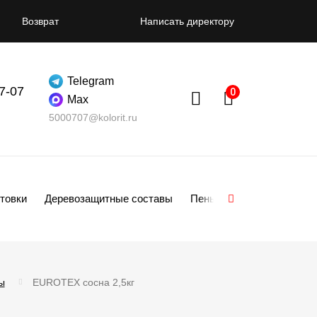
Возврат
Написать директору
Telegram
07-07
Max
5000707@kolorit.ru
товки
Деревозащитные составы
Пены
Смеси
Гипсо
ы
EUROTEX сосна 2,5кг