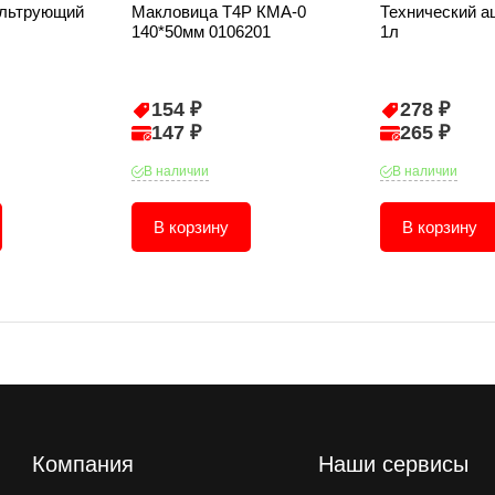
ильтрующий
Макловица T4P КМА-0
Технический а
140*50мм 0106201
1л
154 ₽
278 ₽
147 ₽
265 ₽
В наличии
В наличии
В корзину
В корзину
Компания
Наши сервисы