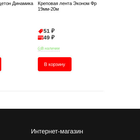
цетон Динамика
Креповая лента Эконом Фр
Кисть T4P "Л
19мм-20м
искусственна
(2") 0101210
51 ₽
86 ₽
49 ₽
82 ₽
В наличии
В наличии
В корзину
В корзину
Интернет-магазин