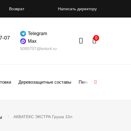
Возврат
Написать директору
Telegram
07-07
Max
5000707@kolorit.ru
товки
Деревозащитные составы
Пены
Смеси
Гипсо
ы
АКВАТЕКС ЭКСТРА Груша 10л