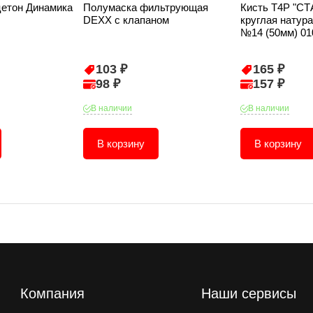
цетон Динамика
Полумаска фильтрующая
Кисть T4P "С
DEXX с клапаном
круглая натур
№14 (50мм) 01
103 ₽
165 ₽
98 ₽
157 ₽
В наличии
В наличии
В корзину
В корзину
Компания
Наши сервисы