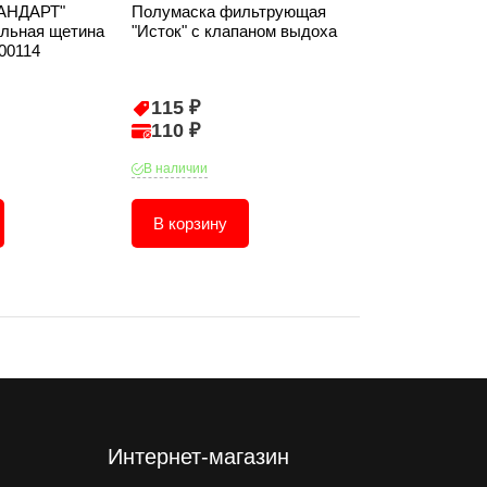
ТАНДАРТ"
Полумаска фильтрующая
Креповая лент
альная щетина
"Исток" с клапаном выдоха
25мм-20м
00114
115 ₽
68 ₽
110 ₽
65 ₽
В наличии
В наличии
В корзину
В корзину
Интернет-магазин