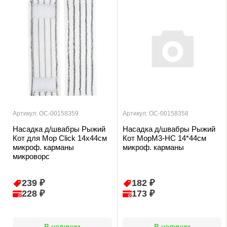
Артикул: ОС-00158359
Артикул: ОС-00158358
Насадка д/швабры Рыжий
Насадка д/швабры Рыжий
Кот для Mop Click 14х44см
Кот MopM3-HC 14*44см
микроф. карманы
микроф. карманы
микроворс
239 ₽
182 ₽
228 ₽
173 ₽
В наличии
В наличии