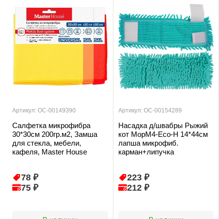
Артикул: ОС-00149390
Артикул: ОС-00154289
Салфетка микрофибра
Насадка д/швабры Рыжий
30*30см 200гр.м2, Замша
кот MopM4-Eco-Н 14*44см
для стекла, мебели,
лапша микрофиб.
кафеля, Master House
карман+липучка
78 ₽
223 ₽
75 ₽
212 ₽