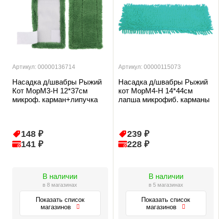
Артикул: 00000136714
Артикул: 00000115073
Насадка д/швабры Рыжий
Насадка д/швабры Рыжий
Кот MopM3-Н 12*37см
кот MopM4-H 14*44см
микроф. карман+липучка
лапша микрофиб. карманы
148 ₽
239 ₽
141 ₽
228 ₽
В наличии
В наличии
в 8 магазинах
в 5 магазинах
Показать список
Показать список
магазинов
магазинов