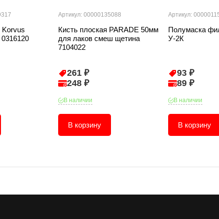
9317
Артикул: 00000135088
Артикул: 0000011
 Korvus
Кисть плоская PARADE 50мм
Полумаска фи
 0316120
для лаков смеш щетина
У-2К
7104022
261 ₽
93 ₽
248 ₽
89 ₽
В наличии
В наличии
В корзину
В корзину