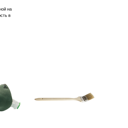
ной на
сть в