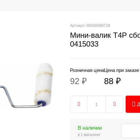
Артикул: 00000088728
Мини-валик T4P сб
0415033
Розничная цена
Цена при заказе
92 ₽
88 ₽
Д
В наличии
в 1 магазине