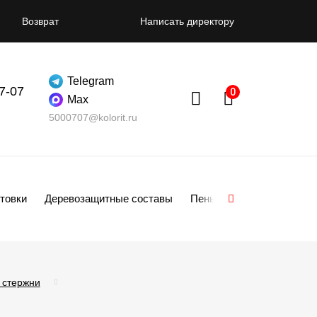
Возврат
Написать директору
Telegram
07-07
Max
5000707@kolorit.ru
товки
Деревозащитные составы
Пены
Смеси
Гипсо
 стержни