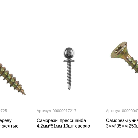
0725
Артикул: 00000017217
Артикул: 0000004
ереву
Саморезы прессшайба
Саморезы уни
т желтые
4,2мм*51мм 10шт сверло
3мм*35мм 250