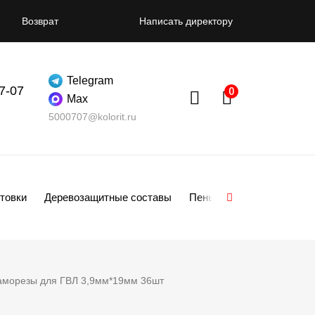
Возврат
Написать директору
Telegram
07-07
Max
5000707@kolorit.ru
товки
Деревозащитные составы
Пены
Смеси
Гипсо
аморезы для ГВЛ 3,9мм*19мм 36шт