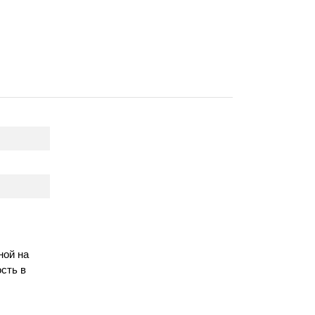
ной на
сть в