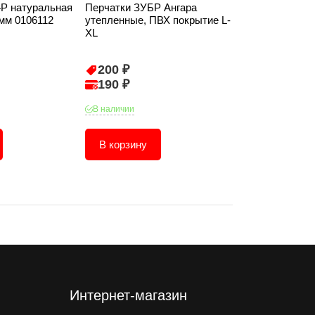
4P натуральная
Перчатки ЗУБР Ангара
Респиратор И
мм 0106112
утепленные, ПВХ покрытие L-
XL
200 ₽
109 ₽
190 ₽
104 ₽
В наличии
В наличии
В корзину
В корзину
Интернет-магазин