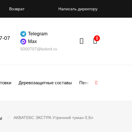
Возврат
Написать директору
Telegram
07-07
Max
5000707@kolorit.ru
товки
Деревозащитные составы
Пены
Смеси
Гипсо
ы
АКВАТЕКС ЭКСТРА Утренний туман 0,8л