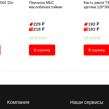
ПХИ 10л
Перчатки МБС
Кисть ракля T
маслобензостойкие
щетина 120*30
229 ₽
192 ₽
218 ₽
183 ₽
В наличии
В наличии
В корзину
В корзину
Компания
Наши сервисы