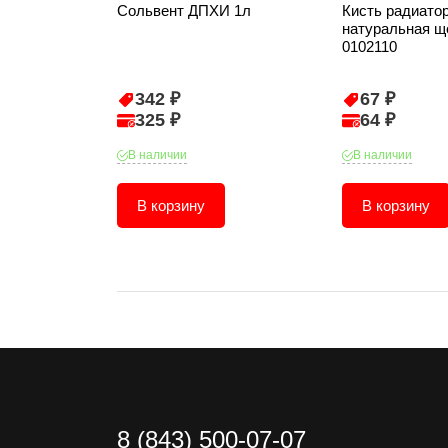
Сольвент ДПХИ 1л
Кисть радиато
натуральная ще
0102110
342 ₽
67 ₽
325 ₽
64 ₽
В наличии
В наличии
В корзину
В корзину
8 (843) 500-07-07