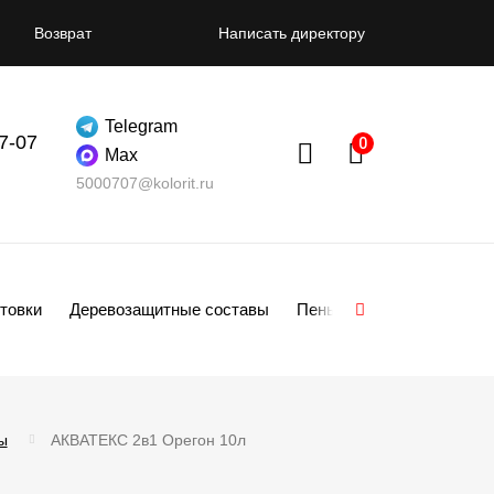
Возврат
Написать директору
Telegram
07-07
Max
5000707@kolorit.ru
товки
Деревозащитные составы
Пены
Смеси
Гипсо
ы
АКВАТЕКС 2в1 Орегон 10л