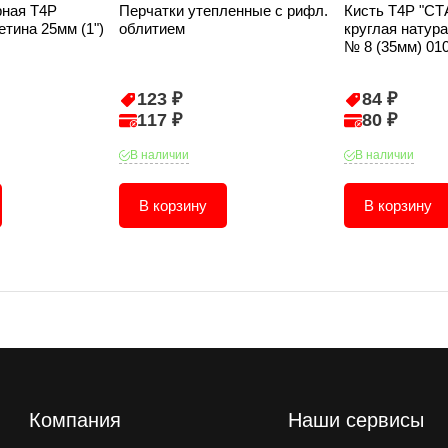
рная T4P
Перчатки утепленные с рифл.
Кисть T4P "С
тина 25мм (1")
облитием
круглая натур
№ 8 (35мм) 01
123 ₽
84 ₽
117 ₽
80 ₽
В наличии
В наличии
В корзину
В корзину
Компания
Наши сервисы