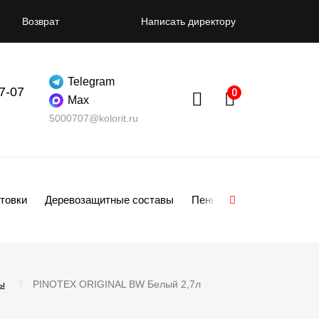
Возврат
Написать директору
Telegram
07-07
Max
5000707@kolorit.ru
товки
Деревозащитные составы
Пены
Смеси
Гипсо
ы
PINOTEX ORIGINAL BW Белый 2,7л