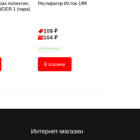
раз полиэтил.
Респиратор Исток-1ФК
Кисть плоска
NGER 1 (пара)
для лаков см
7104021
109 ₽
147 ₽
104 ₽
140 ₽
В наличии
В наличии
В корзину
В корзину
Интернет-магазин