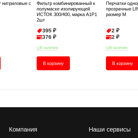
 нитриловые с
Фильтр комбинированный к
Перчатки одно
полумаске изолирующей
прозрачные LI
ИСТОК 300/400, марка А1Р1
размер М
2шт
395 ₽
2 ₽
376 ₽
2 ₽
В наличии
В наличии
В корзину
В корзину
Компания
Наши сервисы