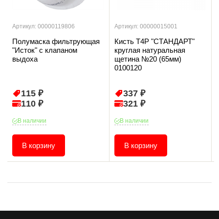
Артикул: 00000119806
Артикул: 00000015001
Полумаска фильтрующая
Кисть T4P "СТАНДАРТ"
"Исток" с клапаном
круглая натуральная
выдоха
щетина №20 (65мм)
0100120
115 ₽
337 ₽
110 ₽
321 ₽
В наличии
В наличии
В корзину
В корзину