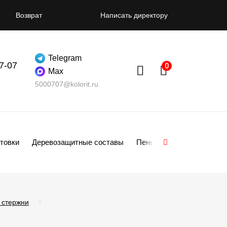
Возврат
Написать директору
Telegram
07-07
Max
5000707@kolorit.ru
товки
Деревозащитные составы
Пены
Смеси
Гипсо
 стержни