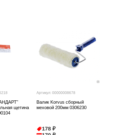
6218
Артикул: 00000008678
Артикул: 0000384
ТАНДАРТ"
Валик Korvus сборный
Кисть T4P "С
альная щетина
меховой 200мм 0306230
плоская натур
00104
75мм (3") 0101
178 ₽
103 ₽