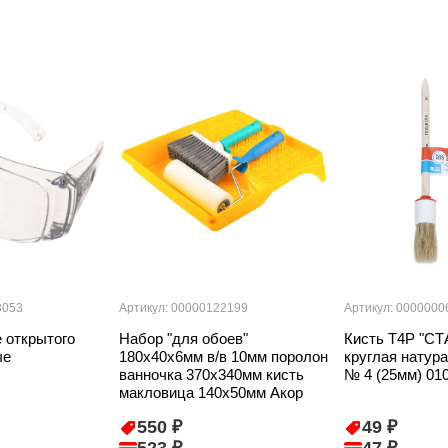
3053
Артикул: 00000122199
Артикул: 0000000
 открытого
Набор "для обоев"
Кисть T4P "С
ые
180х40х6мм в/в 10мм поролон
круглая натур
ванночка 370х340мм кисть
№ 4 (25мм) 01
макловица 140х50мм Акор
550 ₽
49 ₽