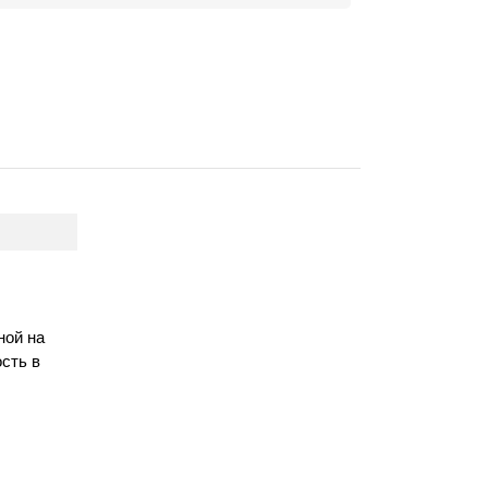
ной на
сть в