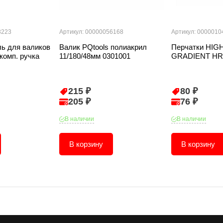
3223
Артикул: 00000056168
Артикул: 0000010
ль для валиков
Валик PQtools полиакрил
Перчатки HIG
комп. ручка
11/180/48мм 0301001
GRADIENT HR
215 ₽
80 ₽
205 ₽
76 ₽
В наличии
В наличии
В корзину
В корзину