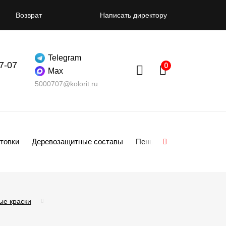
Возврат
Написать директору
Telegram
07-07
Max
5000707@kolorit.ru
товки
Деревозащитные составы
Пены
Смеси
Гипсо
ые краски