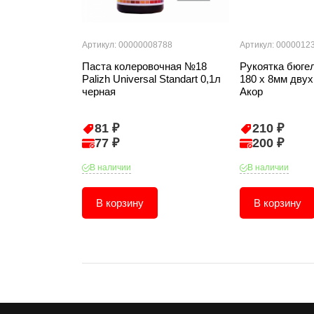
Артикул: 00000008788
Артикул: 0000012
Паста колеровочная №18
Рукоятка бюге
Palizh Universal Standart 0,1л
180 х 8мм двух
черная
Акор
81 ₽
210 ₽
77 ₽
200 ₽
В наличии
В наличии
В корзину
В корзину