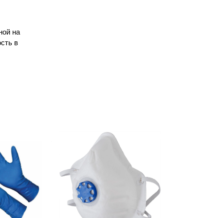
ной на
сть в