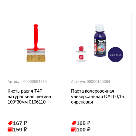
Артикул: 00000064230
Артикул: 00000125364
Кисть ракля T4P
Паста колеровочная
натуральная щетина
универсальная DALI 0,1л
100*30мм 0106110
сиреневая
167 ₽
105 ₽
159 ₽
100 ₽