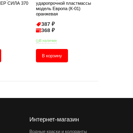
ЕР СИЛА 370
ударопрочной пластмассы
голубая, рези
модель Европа (К-01)
оранжевая
387 ₽
3 ₽
368 ₽
3 ₽
В наличии
В наличии
В корзину
В корзину
Интернет-магазин
Водные краски и колоранты