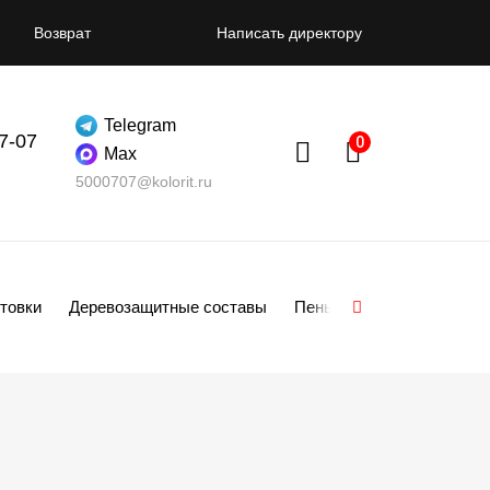
Возврат
Написать директору
Telegram
07-07
Max
5000707@kolorit.ru
товки
Деревозащитные составы
Пены
Смеси
Гипсо