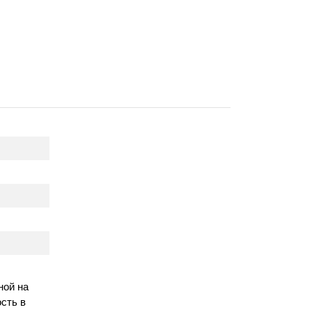
ной на
сть в