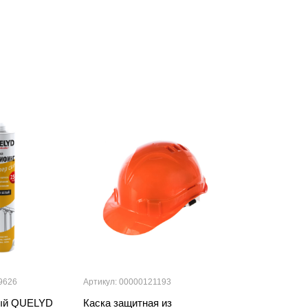
9626
Артикул: 00000121193
Артикул: 000001
ый QUELYD
Каска защитная из
Маска защитна