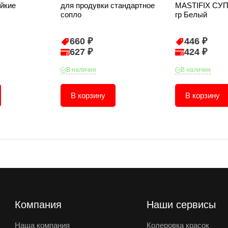
йкие
для продувки стандартное
MASTIFIX СУП
сопло
гр Белый
660 ₽
446 ₽
627 ₽
424 ₽
В наличии
В наличии
В корзину
В корзину
Компания
Наши сервисы
Наша компания
Колеровка красок