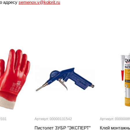
по адресу
semenov.v@kolorit.ru
7031
Артикул: 00000131542
Артикул: 0000008
Пистолет ЗУБР ″ЭКСПЕРТ″
Клей монтажн