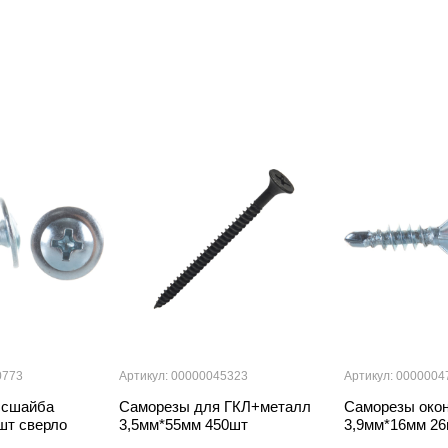
0773
Артикул: 00000045323
Артикул: 0000004
ссшайба
Саморезы для ГКЛ+металл
Саморезы око
шт сверло
3,5мм*55мм 450шт
3,9мм*16мм 2