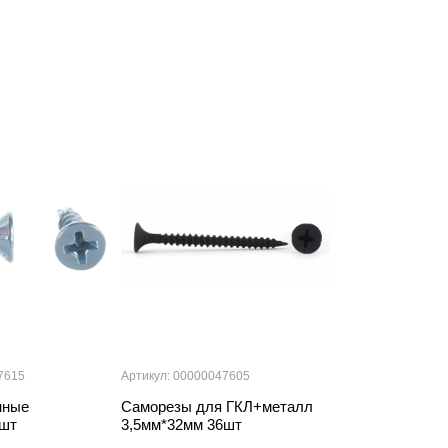
7615
Артикул: 00000047605
Артикул: 000000
нные
Саморезы для ГКЛ+металл
Саморез по де
6шт
3,5мм*32мм 36шт
нержавеющая 
4ммх40мм 8ш