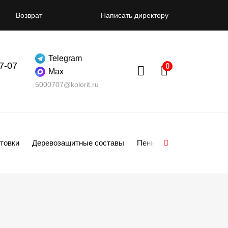
Возврат
Написать директору
Telegram
07-07
Max
5000707@kolorit.ru
товки
Деревозащитные составы
Пены
Смеси
Гипсо