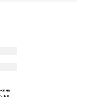
ной на
сть в