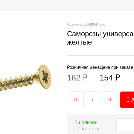
Артикул: 00000047670
Саморезы универса
желтые
Розничная цена
Цена при заказе
162 ₽
154 ₽
Д
В наличии
в 11 магазинах