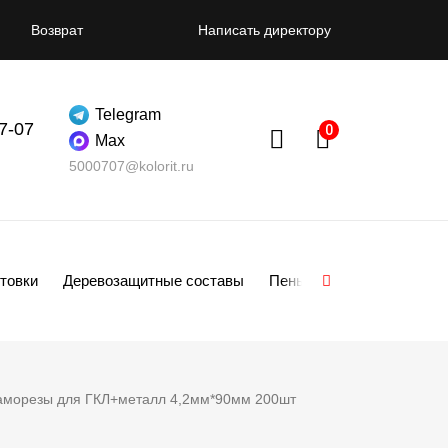
Возврат
Написать директору
Telegram
07-07
Max
5000707@kolorit.ru
товки
Деревозащитные составы
Пены
Смеси
Гипсо
аморезы для ГКЛ+металл 4,2мм*90мм 200шт