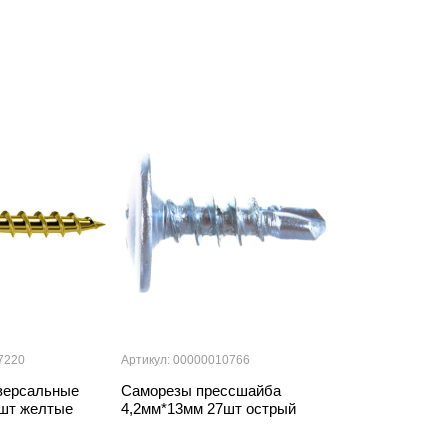
7220
Артикул: 00000010766
Артикул: 0004763
версальные
Саморезы прессшайба
Саморезы уни
4шт желтые
4,2мм*13мм 27шт острый
3,5мм*45мм 2