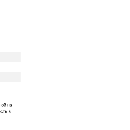
ной на
сть в