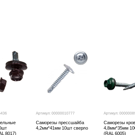
6436
Артикул: 00000010777
Артикул: 0000008
вельные
Саморезы прессшайба
Саморезы кро
0шт
4,2мм*41мм 10шт сверло
4,8мм*35мм 10
AL 8017)
(RAL 6005)