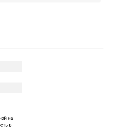
ной на
сть в