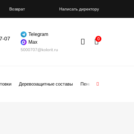
Возврат
Написать директору
Telegram
07-07
Max
5000707@kolorit.ru
товки
Деревозащитные составы
Пены
Смеси
Гипсо