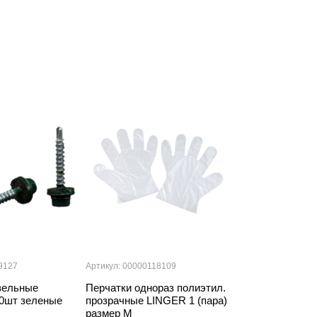
9127
Артикул: 00000118109
Артикул: 000000
вельные
Перчатки однораз полиэтил.
Саморезы кро
0шт зеленые
прозрачные LINGER 1 (пара)
5,5мм*38мм 2
размер М