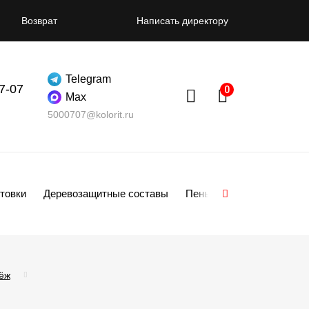
Возврат
Написать директору
Telegram
07-07
Max
5000707@kolorit.ru
товки
Деревозащитные составы
Пены
Смеси
Гипсо
ёж