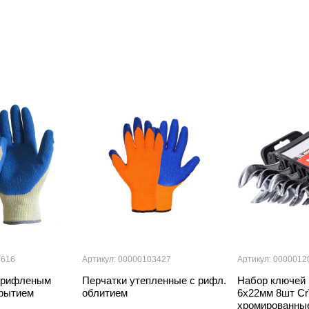
6616
Артикул: 00000103427
Артикул: 0000012
с рифленым
Перчатки утепленные с рифл.
Набор ключей
крытием
облитием
6х22мм 8шт C
хромированные