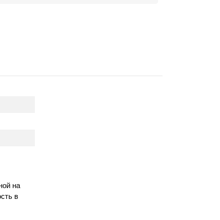
ной на
сть в