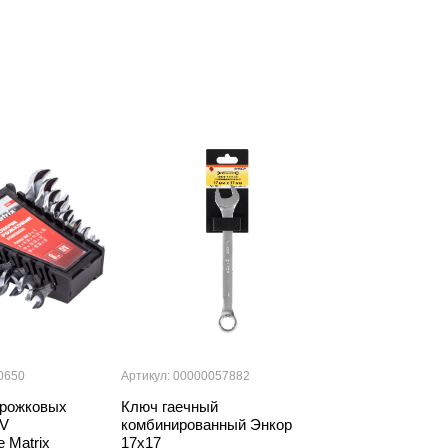
0650
Артикул: 00000057882
Артикул: 000001
 рожковых
Ключ гаечный
Перчатки нейл
rV
комбинированный Энкор
вспененным л
 Matrix
17х17
покрытием