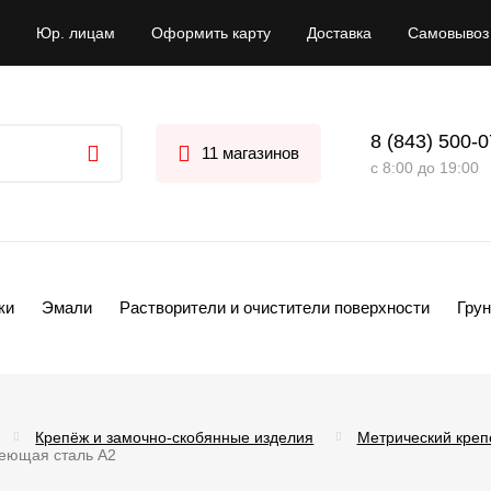
Юр. лицам
Оформить карту
Доставка
Самовывоз
8 (843) 500-
11 магазинов
с 8:00 до 19:00
ки
Эмали
Растворители и очистители поверхности
Грун
Крепёж и замочно-скобянные изделия
Метрический креп
еющая сталь А2