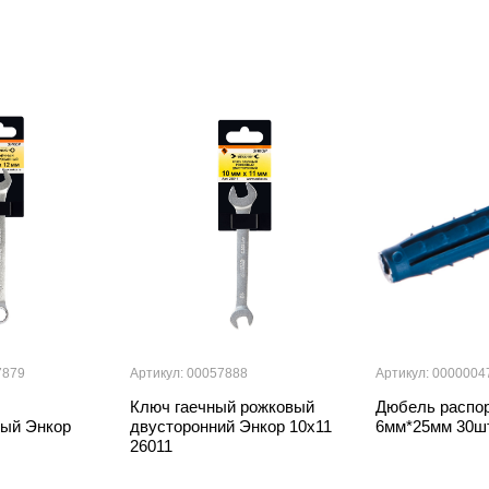
7879
Артикул: 00057888
Артикул: 0000004
Ключ гаечный рожковый
Дюбель распор
ый Энкор
двусторонний Энкор 10х11
6мм*25мм 30ш
26011