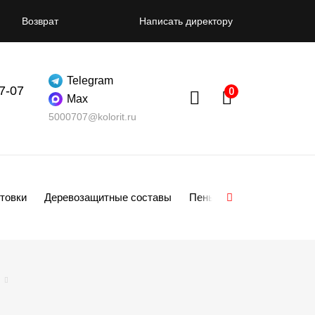
Возврат
Написать директору
Telegram
07-07
Max
5000707@kolorit.ru
товки
Деревозащитные составы
Пены
Смеси
Гипсо