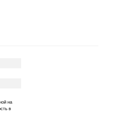
ной на
сть в