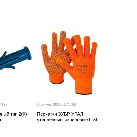
7437
Артикул: 00000121184
Артикул: 000001
ный тип 2(К)
Перчатки ЗУБР УРАЛ
Трещотка ЗУБ
т
утепленные, акриловые L-XL
торцовых голов
Cr-V 72 зубца