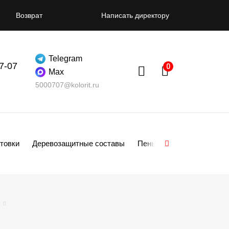
Возврат
Написать директору
Telegram
07-07
Max
5000707@kolorit.ru
товки
Деревозащитные составы
Пены
Смеси
Гипсо