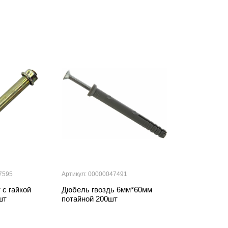
7595
Артикул: 00000047491
Артикул: 000000
 с гайкой
Дюбель гвоздь 6мм*60мм
Анкерный бол
шт
потайной 200шт
2шт