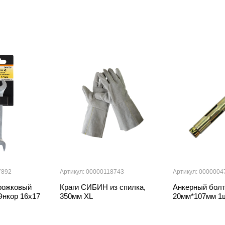
7892
Артикул: 00000118743
Артикул: 0000004
рожковый
Краги СИБИН из спилка,
Анкерный болт
Энкор 16х17
350мм XL
20мм*107мм 1