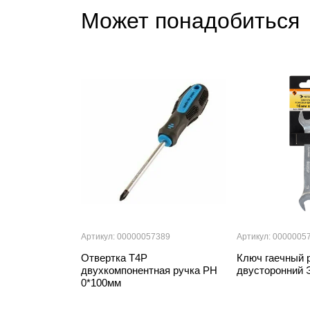
Может понадобиться
Артикул: 00000057389
Артикул: 0000005
Отвертка T4P
Ключ гаечный 
двухкомпонентная ручка PH
двусторонний 
0*100мм