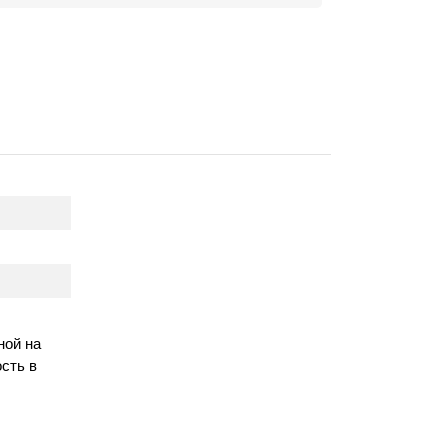
ной на
сть в