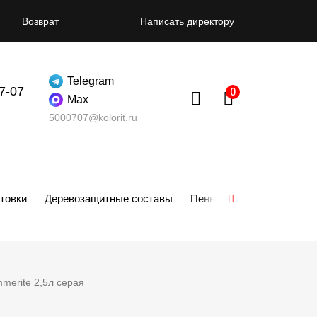
Возврат
Написать директору
Telegram
07-07
Max
5000707@kolorit.ru
товки
Деревозащитные составы
Пены
Смеси
Гипсо
merite 2,5л серая