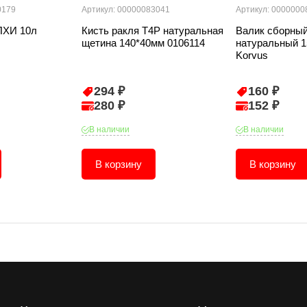
0179
Артикул: 00000083041
Артикул: 0000000
ПХИ 10л
Кисть ракля T4P натуральная
Валик сборный
щетина 140*40мм 0106114
натуральный 1
Korvus
294 ₽
160 ₽
280 ₽
152 ₽
В наличии
В наличии
В корзину
В корзину