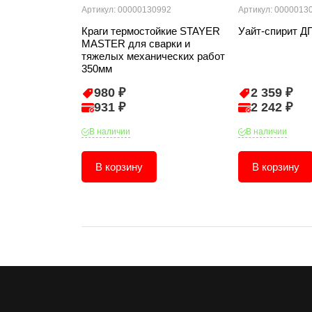
Артикул: 00000130992
Артикул: 0000013
Краги термостойкие STAYER
Уайт-спирит Д
MASTER для сварки и
тяжелых механических работ
350мм
980 ₽
2 359 ₽
931 ₽
2 242 ₽
В наличии
В наличии
В корзину
В корзину