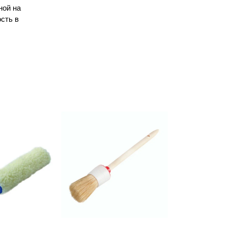
ной на
сть в