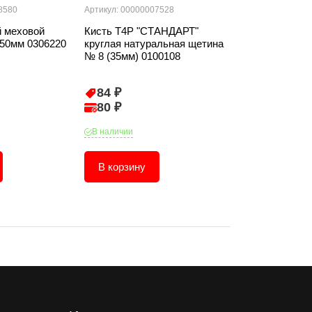
8580
Артикул: 00000007528
Артикул: 000000
 меховой
Кисть T4P "СТАНДАРТ"
Кисть ракля T
50мм 0306220
круглая натуральная щетина
щетина 120*30
№ 8 (35мм) 0100108
84 ₽
192 ₽
80 ₽
183 ₽
В наличии
В наличии
В корзину
В корзину