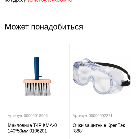
Может понадобиться
Артикул: 00000018906
Артикул: 00000092271
Макловица T4P КМА-0
Очки защитные КрепТэк
140*50мм 0106201
"888"