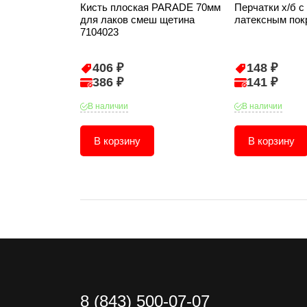
Кисть плоская PARADE 70мм
Перчатки х/б 
для лаков смеш щетина
латексным по
7104023
406 ₽
148 ₽
386 ₽
141 ₽
В наличии
В наличии
В корзину
В корзину
8 (843) 500-07-07