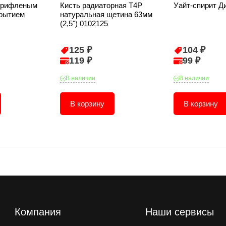
с рифленым
Кисть радиаторная T4P
Уайт-спирит Д
крытием
натуральная щетина 63мм
(2,5") 0102125
125 ₽
104 ₽
119 ₽
99 ₽
В наличии
В наличии
В корзину
В корзину
Компания
Наши сервисы