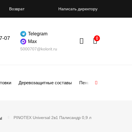
Возврат
Написать директору
Telegram
07-07
Max
5000707@kolorit.ru
товки
Деревозащитные составы
Пены
Смеси
Гипсо
ы
PINOTEX Universal 2в1 Палисандр 0,9 л