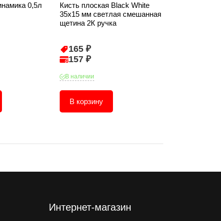
инамика 0,5л
Кисть плоская Black White
Кисть плоская 
35х15 мм светлая смешанная
для лака 100х
щетина 2К ручка
щетина 2К руч
165 ₽
539 ₽
157 ₽
513 ₽
В наличии
В наличии
В корзину
В корзину
Интернет-магазин