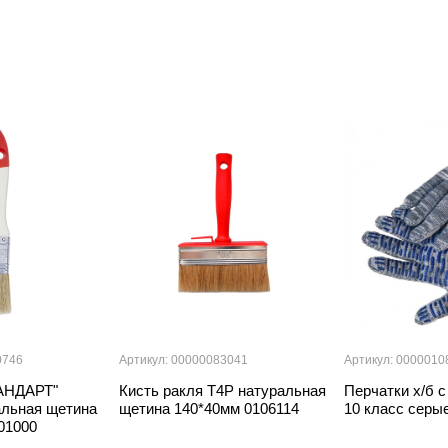
0746
Артикул: 00000083041
Артикул: 0000010
ТАНДАРТ"
Кисть ракля T4P натуральная
Перчатки х/б с
альная щетина
щетина 140*40мм 0106114
10 класс серы
101000