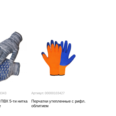
8343
Артикул: 00000103427
Артикул: 000001
 ПВХ 5-ти нитка
Перчатки утепленные с рифл.
Креповая лент
е
облитием
38мм-20м