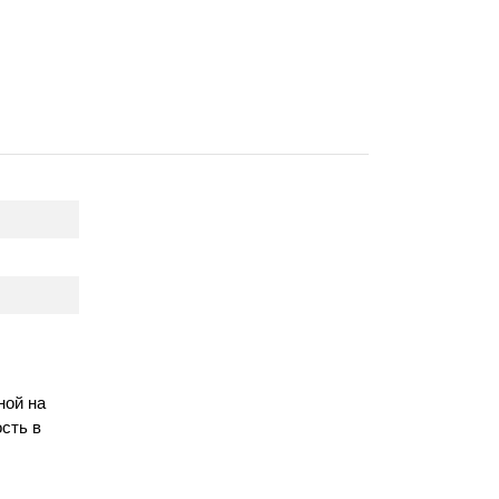
ной на
сть в