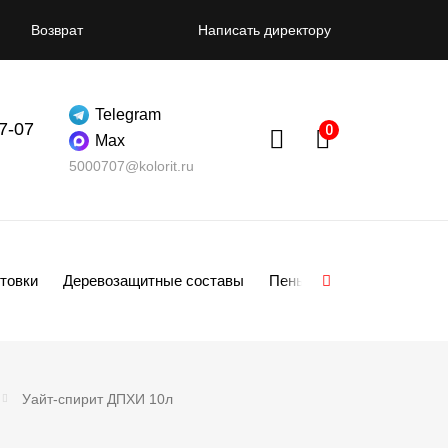
Возврат
Написать директору
Telegram
07-07
Max
5000707@kolorit.ru
товки
Деревозащитные составы
Пены
Смеси
Гипсо
Уайт-спирит ДПХИ 10л