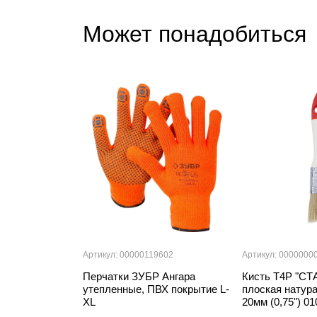
Может понадобиться
Артикул: 00000119602
Артикул: 0000000
Перчатки ЗУБР Ангара
Кисть T4P "С
утепленные, ПВХ покрытие L-
плоская натур
XL
20мм (0,75") 0