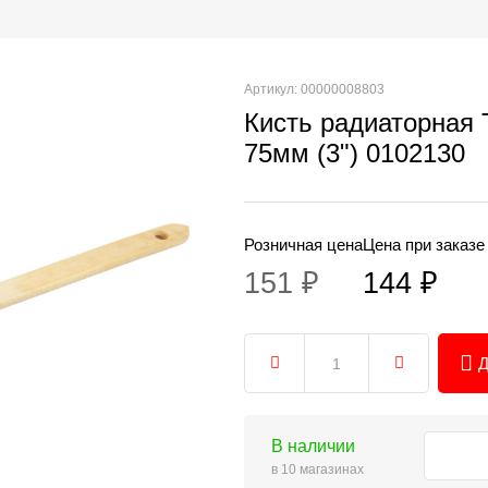
Артикул: 00000008803
Кисть радиаторная
75мм (3") 0102130
Розничная цена
Цена при заказе
151 ₽
144 ₽
Д
В наличии
в 10 магазинах