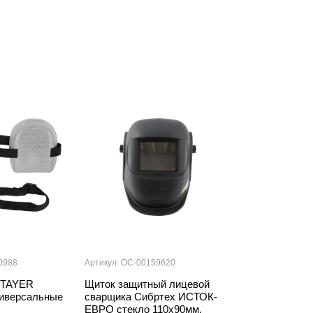
0988
Артикул: ОС-00159620
Артикул: 000001
STAYER
Щиток защитный лицевой
Серпянка 10с
иверсальные
сварщика Сибртех ИСТОК-
FIBER-Tape
ЕВРО стекло 110х90мм,