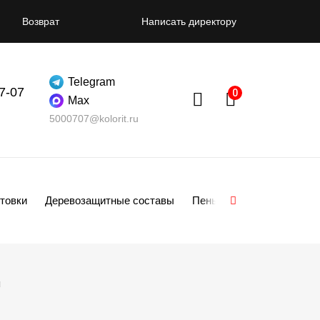
Возврат
Написать директору
Telegram
07-07
Max
5000707@kolorit.ru
товки
Деревозащитные составы
Пены
Смеси
Гипсо