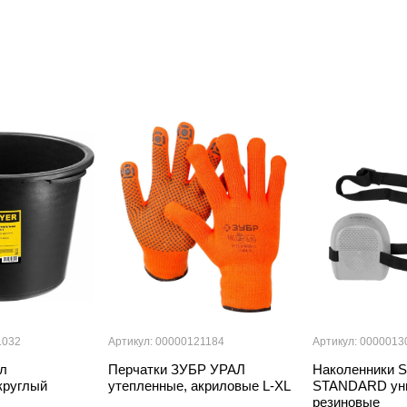
1032
Артикул: 00000121184
Артикул: 0000013
л
Перчатки ЗУБР УРАЛ
Наколенники 
круглый
утепленные, акриловые L-XL
STANDARD ун
резиновые