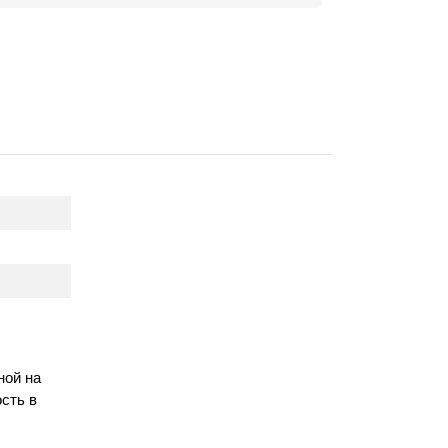
ной на
сть в