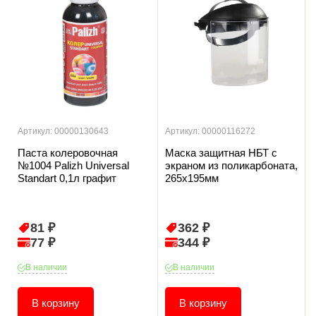
Артикул: 00000130643
Артикул: 00000116272
Паста колеровочная
Маска защитная НБТ с
№1004 Palizh Universal
экраном из поликарбоната,
Standart 0,1л графит
265х195мм
81 ₽
362 ₽
77 ₽
344 ₽
В наличии
В наличии
В корзину
В корзину