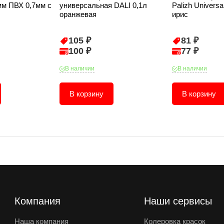
мм ПВХ 0,7мм с
универсальная DALI 0,1л
Palizh Universa
оранжевая
ирис
105 ₽
81 ₽
100 ₽
77 ₽
В наличии
В наличии
В корзину
В корзину
Компания
Наши сервисы
Наша компания
Колеровка красок