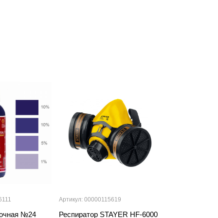
6111
Артикул: 00000115619
Артикул: 000000
вочная №24
Респиратор STAYER HF-6000
Паста колеро