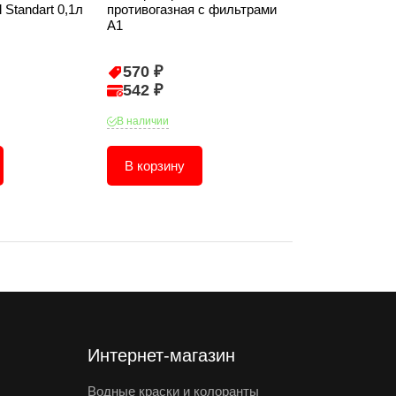
l Standart 0,1л
противогазная с фильтрами
Palizh Universa
А1
кофе
570 ₽
81 ₽
542 ₽
77 ₽
В наличии
В наличии
В корзину
В корзину
Интернет-магазин
Водные краски и колоранты