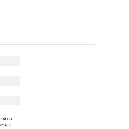
ной на
сть в