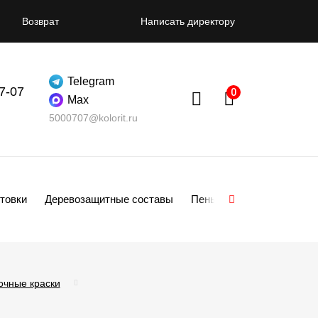
Возврат
Написать директору
Telegram
07-07
Max
5000707@kolorit.ru
товки
Деревозащитные составы
Пены
Смеси
Гипсо
очные краски