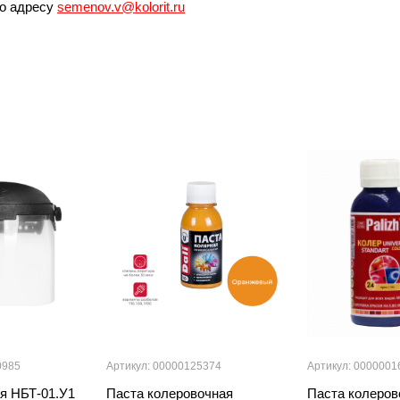
по адресу
semenov.v@kolorit.ru
0985
Артикул: 00000125374
Артикул: 0000001
я НБТ-01.У1
Паста колеровочная
Паста колеро