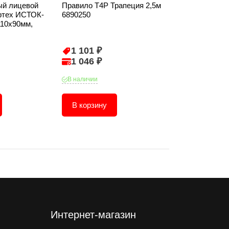
ый лицевой
Правило T4P Трапеция 2,5м
Шпатель T4P 
ртех ИСТОК-
6890250
стальной плас
10х90мм,
250 мм 120112
1 101 ₽
125 ₽
1 046 ₽
119 ₽
В наличии
В наличии
В корзину
В корзину
Интернет-магазин