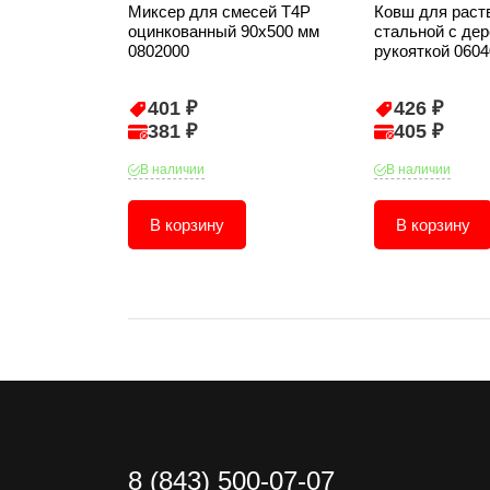
Миксер для смесей T4P
Ковш для раст
оцинкованный 90х500 мм
стальной с де
0802000
рукояткой 060
401 ₽
426 ₽
381 ₽
405 ₽
В наличии
В наличии
В корзину
В корзину
8 (843) 500-07-07