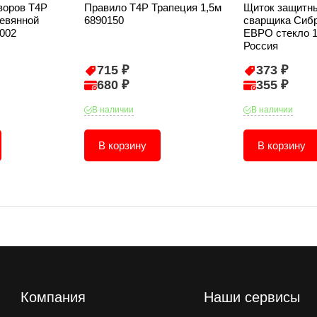
воров T4P
Правило T4P Трапеция 1,5м
Щиток защитн
ревянной
6890150
сварщика Сиб
4002
ЕВРО стекло 1
Россия
715 ₽
373 ₽
680 ₽
355 ₽
В наличии
В наличии
В корзину
В корзину
Компания
Наши сервисы