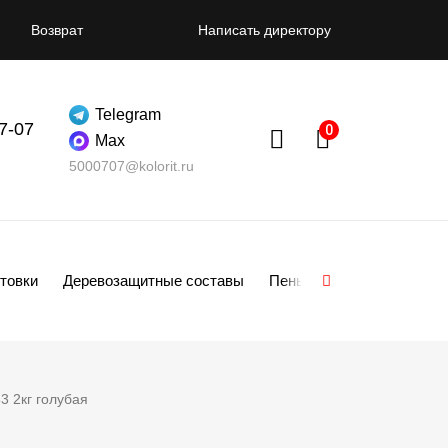
Возврат
Написать директору
Telegram
07-07
Max
5000707@kolorit.ru
товки
Деревозащитные составы
Пены
Смеси
Гипсо
 2кг голубая