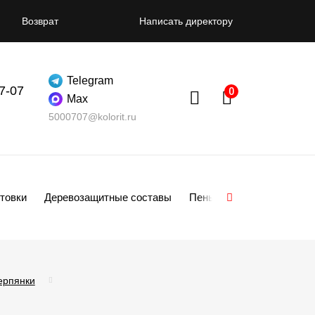
Возврат
Написать директору
Telegram
07-07
Max
5000707@kolorit.ru
товки
Деревозащитные составы
Пены
Смеси
Гипсо
ерпянки