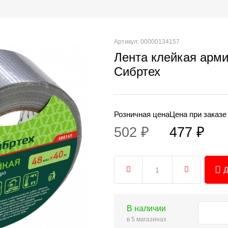
Артикул: 00000134157
Лента клейкая арм
Сибртех
Розничная цена
Цена при заказе
502 ₽
477 ₽
Д
В наличии
в 5 магазинах