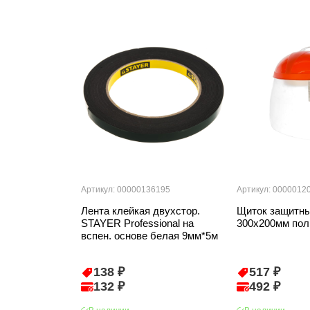
Артикул: 00000136195
Артикул: 0000012
Лента клейкая двухстор.
Щиток защитн
STAYER Professional на
300х200мм пол
вспен. основе белая 9мм*5м
138 ₽
517 ₽
132 ₽
492 ₽