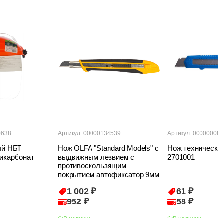
0638
Артикул: 00000134539
Артикул: 0000000
ый НБТ
Нож OLFA "Standard Models" с
Нож техническ
икарбонат
выдвижным лезвием с
2701001
противоскользящим
покрытием автофиксатор 9мм
1 002 ₽
61 ₽
952 ₽
58 ₽