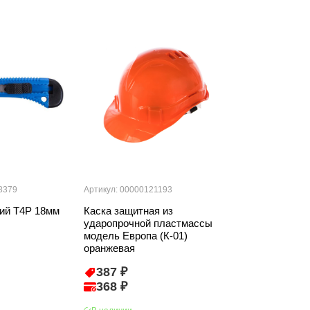
8379
Артикул: 00000121193
Артикул: 000000
ий T4P 18мм
Каска защитная из
Тент защитны
ударопрочной пластмассы
бесцветный
модель Европа (К-01)
оранжевая
387 ₽
132 ₽
368 ₽
126 ₽