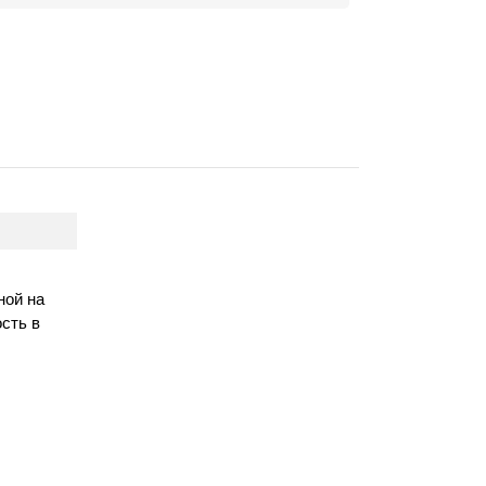
ной на
сть в