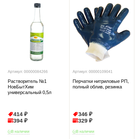
Артикул: 00000084266
Артикул: 00000109041
Растворитель №1
Перчатки нитриловые РП,
НовБытХим
полный облив, резинка
универсальный 0,5л
414 ₽
346 ₽
394 ₽
329 ₽
В наличии
В наличии