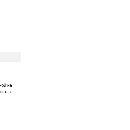
ной на
сть в