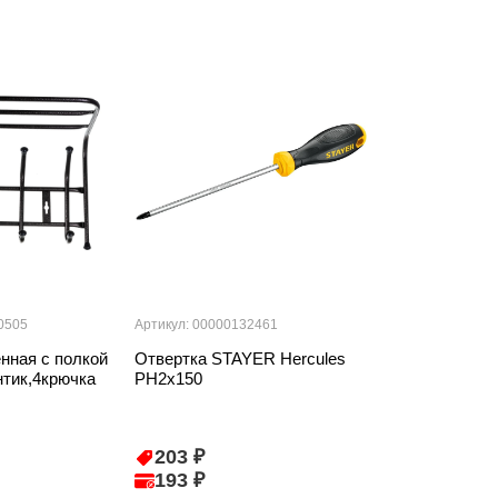
0505
Артикул: 00000132461
Артикул: 000001
нная с полкой
Отвертка STAYER Hercules
Подпятник ме
тик,4крючка
PH2x150
черный Soller
203 ₽
2 ₽
193 ₽
2 ₽