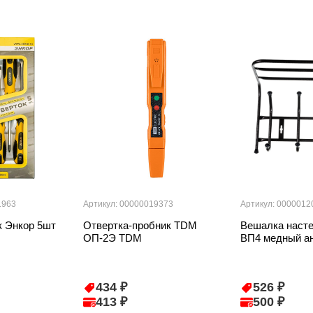
1963
Артикул: 00000019373
Артикул: 0000012
к Энкор 5шт
Отвертка-пробник TDM
Вешалка насте
ОП-2Э TDM
ВП4 медный ан
434 ₽
526 ₽
413 ₽
500 ₽