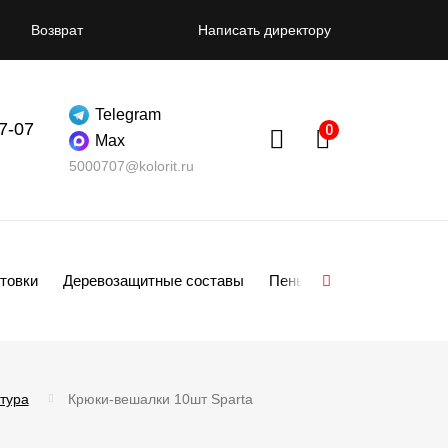
Возврат
Написать директору
Telegram
07-07
Max
5000707@kolorit.ru
товки
Деревозащитные составы
Пены
Смеси
Гипсо
тура
Крюки-вешалки 10шт Sparta