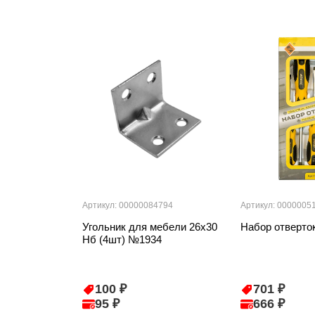
Артикул: 00000084794
Артикул: 0000005
Угольник для мебели 26х30
Набор отверто
Нб (4шт) №1934
100 ₽
701 ₽
95 ₽
666 ₽