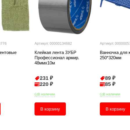
3776
Артикул: 00000134682
Артикул: 0000005
ентовые
Клейкая лента ЗУБР
Ванночка для 
Профессионал армир.
250*320мм
48ммх10м
231 ₽
89 ₽
220 ₽
85 ₽
В наличии
В наличии
В корзину
В корзину