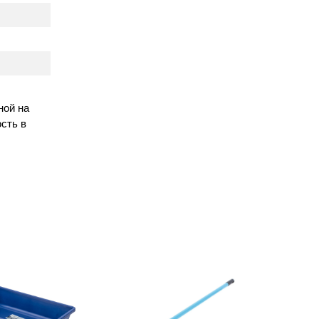
ной на
сть в