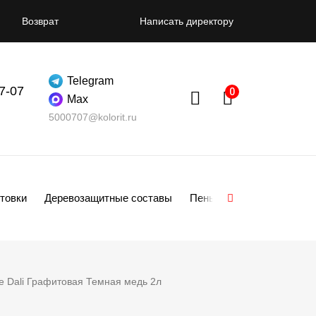
Возврат
Написать директору
Telegram
07-07
Max
5000707@kolorit.ru
товки
Деревозащитные составы
Пены
Смеси
Гипсо
е Dali Графитовая Темная медь 2л