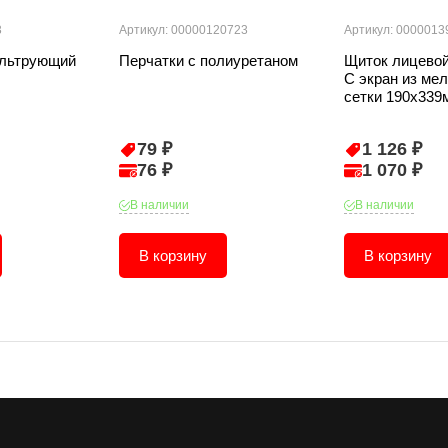
3
Артикул: 00000120723
Артикул: 0000013
ильтрующий
Перчатки с полиуретаном
Щиток лицевой
С экран из ме
сетки 190х339
79 ₽
1 126 ₽
76 ₽
1 070 ₽
В наличии
В наличии
В корзину
В корзину