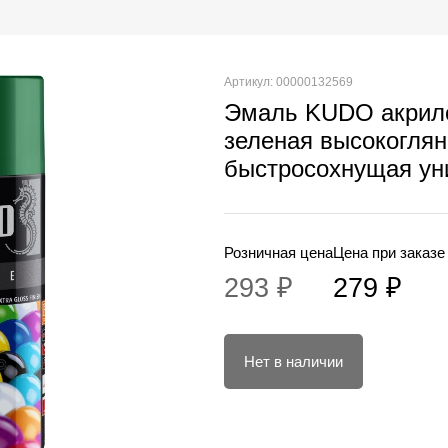
Артикул: 00000132569
Эмаль KUDO акрило
зеленая высокогля
быстросохнущая ун
Розничная цена
Цена при заказе
293 ₽
279 ₽
Нет в наличии