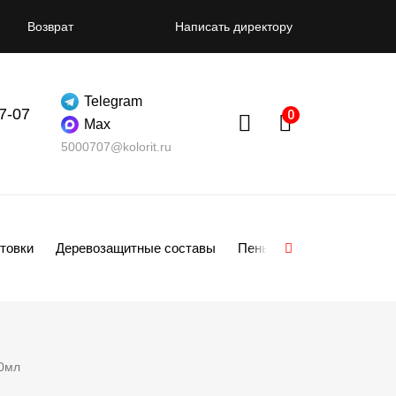
Возврат
Написать директору
Telegram
07-07
Max
5000707@kolorit.ru
товки
Деревозащитные составы
Пены
Смеси
Гипсо
20мл