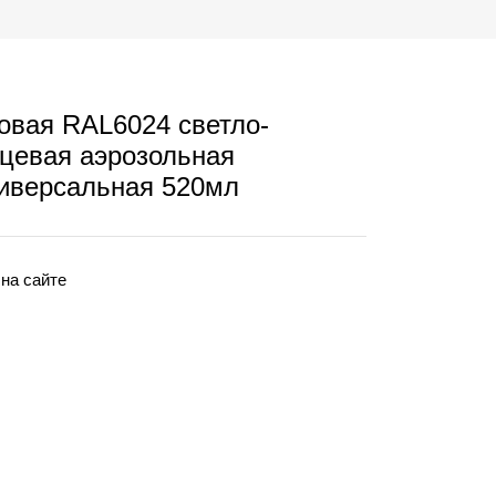
вая RAL6024 светло-
нцевая аэрозольная
иверсальная 520мл
 на сайте