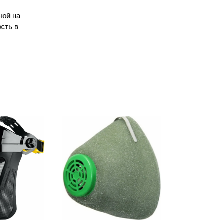
ной на
сть в